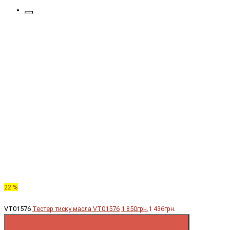
22 %
VT01576
Тестер тиску масла VT01576
1 850грн.
1 436грн.