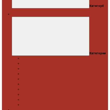
Категорії
Автосервіс
Категории
Моторна група
Ходова частина
Спецінструмент Mercedes & Bmw
Спецінструмент VW & Audi
Електрообладнання
Правка кузова
Інструмент для вантажівок
Гідравлічний інструмент
Інструмент загального призначення
Пневматичний інструмент
Автоінструмент