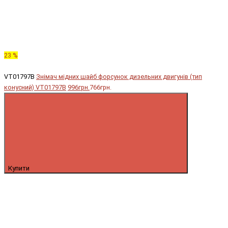
23 %
VT01797B
Знімач мідних шайб форсунок дизельних двигунів (тип
конусний) VT01797B
996грн.
766грн.
Купити