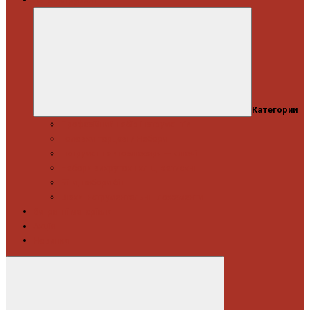
Категории
Професійний набір інструментів
Головки торцеві / Набори
Інструмент автослюсаря — ключі
Набори викруток і кліщі затискні
Біти, набори біт
Візки інструментальні і ложементи
Витратні матеріали
Акція
Новинки