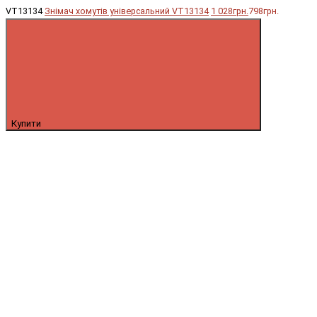
VT13134
Знімач хомутів універсальний VT13134
1 028грн.
798грн.
Купити