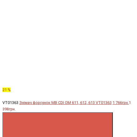
21 %
VT01363
Знімач форсунок MB CDI OM 611, 612, 613 VT01363
1 766грн.
1
398грн.