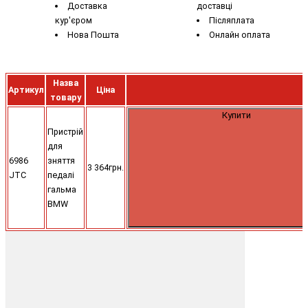
Доставка
доставці
кур'єром
Післяплата
Нова Пошта
Онлайн оплата
Назва
Артикул
Ціна
товару
Купити
Пристрій
для
6986
зняття
3 364грн.
JTC
педалі
гальма
BMW