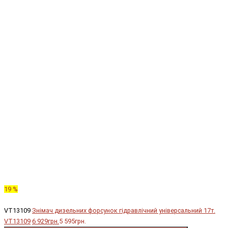
19 %
VT13109
Знімач дизельних форсунок гідравлічний універсальний 17т.
VT13109
6 929грн.
5 595грн.