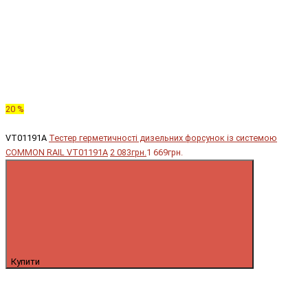
20 %
VT01191A
Тестер герметичності дизельних форсунок із системою
COMMON RAIL VT01191A
2 083грн.
1 669грн.
Купити