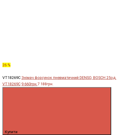
26 %
VT18269C
Знімач форсунок пневматичний DENSO, BOSCH 25од.
VT18269C
9 660грн.
7 188грн.
Купити