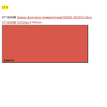
23 %
VT18269B
Знімач форсунок пневматичний DENSO, BOSCH 24од.
VT18269B
9 012грн.
6 942грн.
Купити