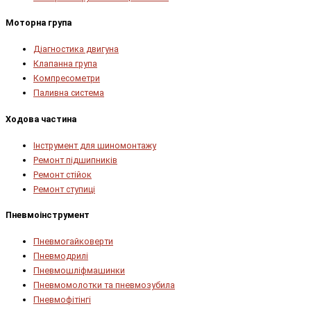
Моторна група
Діагностика двигуна
Клапанна група
Компресометри
Паливна система
Ходова частина
Інструмент для шиномонтажу
Ремонт підшипників
Ремонт стійок
Ремонт ступиці
Пневмоінструмент
Пневмогайковерти
Пневмодрилі
Пневмошліфмашинки
Пневмомолотки та пневмозубила
Пневмофітінгі