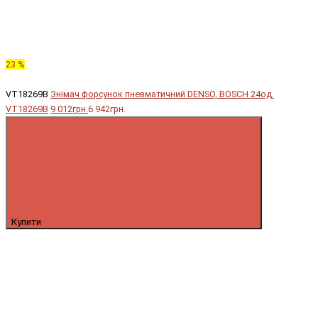
23 %
VT18269B
Знімач форсунок пневматичний DENSO, BOSCH 24од.
VT18269B
9 012грн.
6 942грн.
Купити