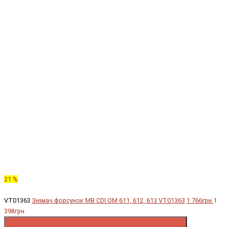
21 %
VT01363
Знімач форсунок MB CDI OM 611, 612, 613 VT01363
1 766грн.
1
398грн.