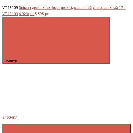
VT13109
Знімач дизельних форсунок гідравлічний універсальний 17т.
VT13109
6 929грн.
5 595грн.
Купити
2450487