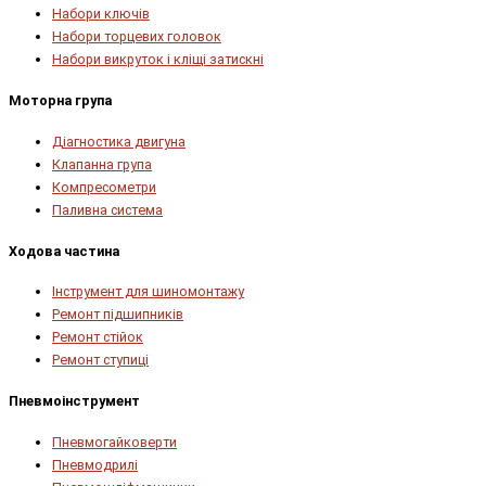
Набори ключів
Набори торцевих головок
Набори викруток і кліщі затискні
Моторна група
Діагностика двигуна
Клапанна група
Компресометри
Паливна система
Ходова частина
Інструмент для шиномонтажу
Ремонт підшипників
Ремонт стійок
Ремонт ступиці
Пневмоінструмент
Пневмогайковерти
Пневмодрилі