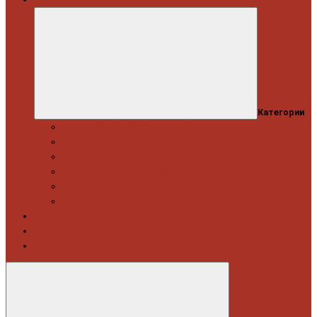
Категории
Професійний набір інструментів
Головки торцеві / Набори
Інструмент автослюсаря — ключі
Набори викруток і кліщі затискні
Біти, набори біт
Візки інструментальні і ложементи
Витратні матеріали
Акція
Новинки