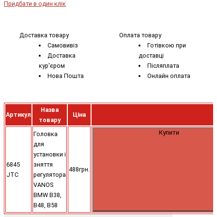
Придбати в один клік
Доставка товару
Оплата товару
Самовивіз
Готівкою при
Доставка
доставці
кур'єром
Післяплата
Нова Пошта
Онлайн оплата
Назва
Артикул
Ціна
товару
Купити
Головка
для
установки і
6845
зняття
488грн.
JTC
регулятора
VANOS
BMW B38,
B48, B58