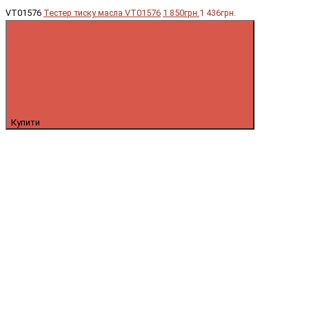
VT01576
Тестер тиску масла VT01576
1 850грн.
1 436грн.
Купити