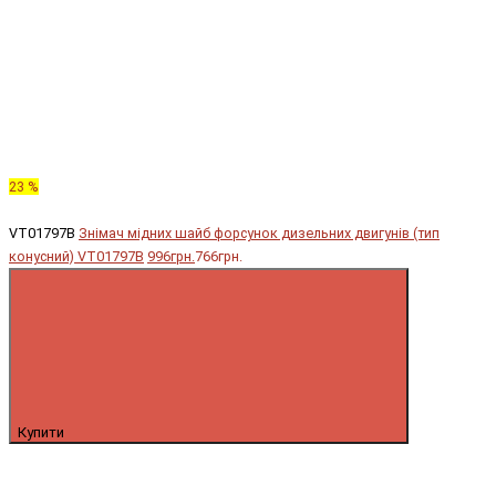
23 %
VT01797B
Знімач мідних шайб форсунок дизельних двигунів (тип
конусний) VT01797B
996грн.
766грн.
Купити