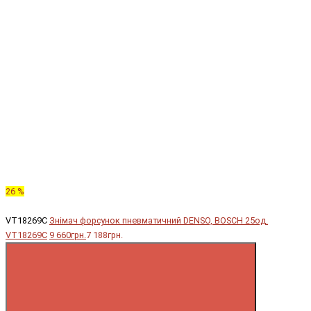
26 %
VT18269C
Знімач форсунок пневматичний DENSO, BOSCH 25од.
VT18269C
9 660грн.
7 188грн.