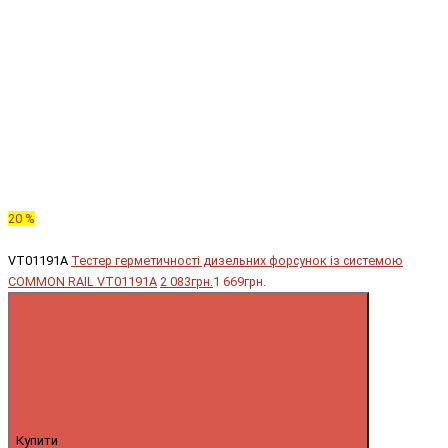
20 %
VT01191A
Тестер герметичності дизельних форсунок із системою
COMMON RAIL VT01191A
2 083грн.
1 669грн.
Купити