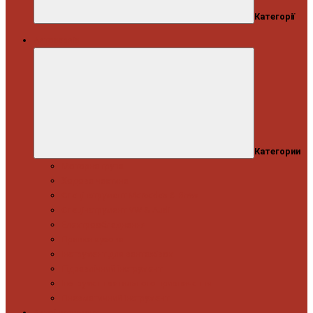
Категорії
Автосервіс
Категории
Моторна група
Ходова частина
Спецінструмент Mercedes & Bmw
Спецінструмент VW & Audi
Електрообладнання
Правка кузова
Інструмент для вантажівок
Гідравлічний інструмент
Інструмент загального призначення
Пневматичний інструмент
Автоінструмент