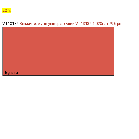
22 %
VT13134
Знімач хомутів універсальний VT13134
1 028грн.
798грн.
Купити