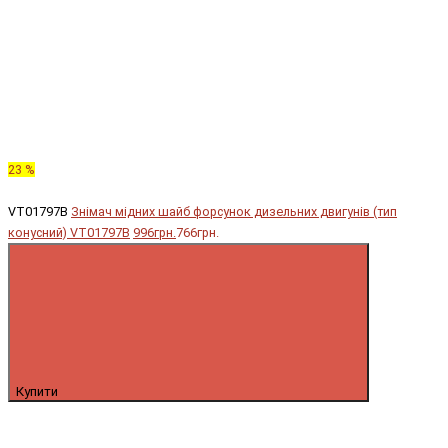
23 %
VT01797B
Знімач мідних шайб форсунок дизельних двигунів (тип
конусний) VT01797B
996грн.
766грн.
Купити