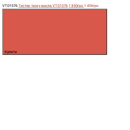
VT01576
Тестер тиску масла VT01576
1 850грн.
1 436грн.
Купити