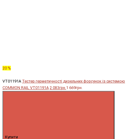
20 %
VT01191A
Тестер герметичності дизельних форсунок із системою
COMMON RAIL VT01191A
2 083грн.
1 669грн.
Купити