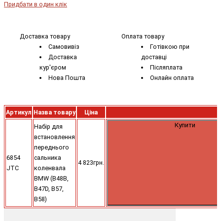
Придбати в один клік
Доставка товару
Оплата товару
Самовивіз
Готівкою при
Доставка
доставці
кур'єром
Післяплата
Нова Пошта
Онлайн оплата
Артикул
Назва товару
Ціна
Купити
Набір для
встановлення
переднього
6854
сальника
4 823грн.
JTC
коленвала
BMW (B48B,
B47D, B57,
B58)