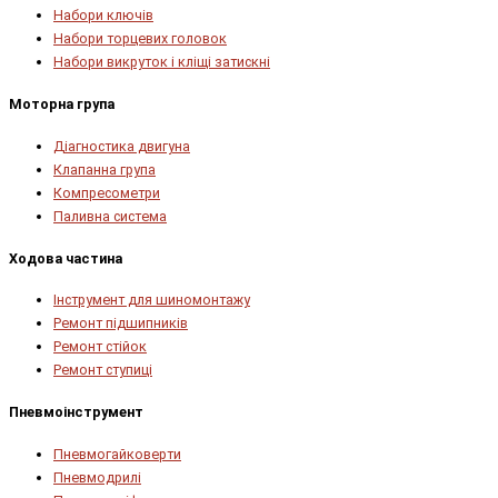
Набори ключів
Набори торцевих головок
Набори викруток і кліщі затискні
Моторна група
Діагностика двигуна
Клапанна група
Компресометри
Паливна система
Ходова частина
Інструмент для шиномонтажу
Ремонт підшипників
Ремонт стійок
Ремонт ступиці
Пневмоінструмент
Пневмогайковерти
Пневмодрилі