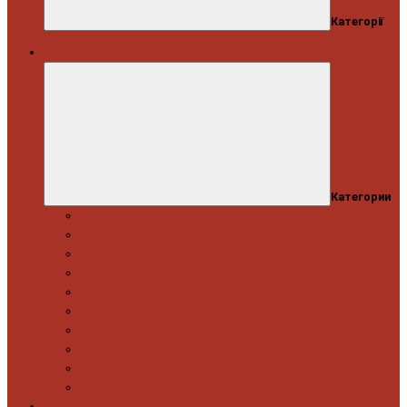
Категорії
Автосервіс
Категории
Моторна група
Ходова частина
Спецінструмент Mercedes & Bmw
Спецінструмент VW & Audi
Електрообладнання
Правка кузова
Інструмент для вантажівок
Гідравлічний інструмент
Інструмент загального призначення
Пневматичний інструмент
Автоінструмент