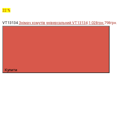
22 %
VT13134
Знімач хомутів універсальний VT13134
1 028грн.
798грн.
Купити