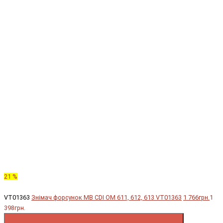
21 %
VT01363
Знімач форсунок MB CDI OM 611, 612, 613 VT01363
1 766грн.
1
398грн.