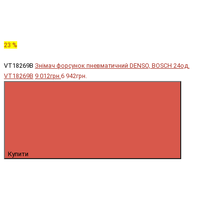
23 %
VT18269B
Знімач форсунок пневматичний DENSO, BOSCH 24од.
VT18269B
9 012грн.
6 942грн.
Купити