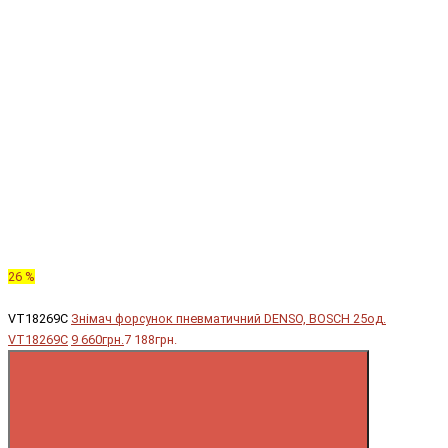
26 %
VT18269C
Знімач форсунок пневматичний DENSO, BOSCH 25од.
VT18269C
9 660грн.
7 188грн.