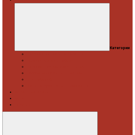
Категории
Професійний набір інструментів
Головки торцеві / Набори
Інструмент автослюсаря — ключі
Набори викруток і кліщі затискні
Біти, набори біт
Візки інструментальні і ложементи
Витратні матеріали
Акція
Новинки