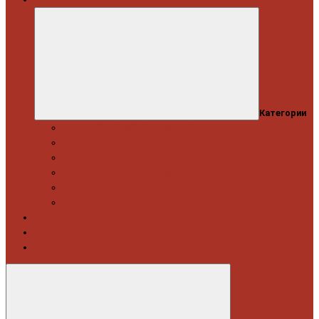
Категории
Професійний набір інструментів
Головки торцеві / Набори
Інструмент автослюсаря — ключі
Набори викруток і кліщі затискні
Біти, набори біт
Візки інструментальні і ложементи
Витратні матеріали
Акція
Новинки