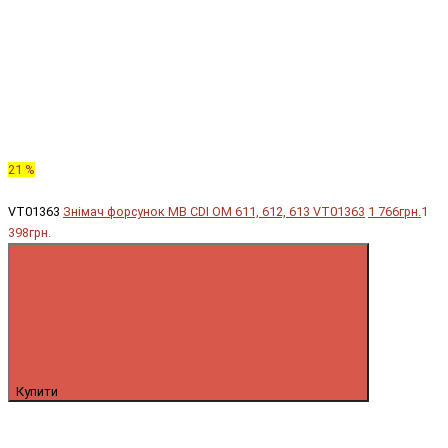
21 %
VT01363
Знімач форсунок MB CDI OM 611, 612, 613 VT01363
1 766грн.
1
398грн.
Купити