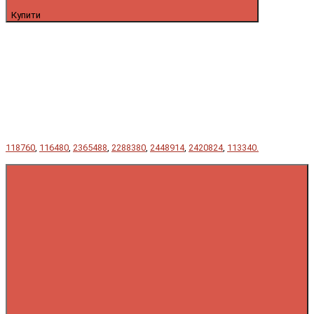
Купити
118760
,
116480
,
2365488
,
2288380
,
2448914
,
2420824
,
113340.