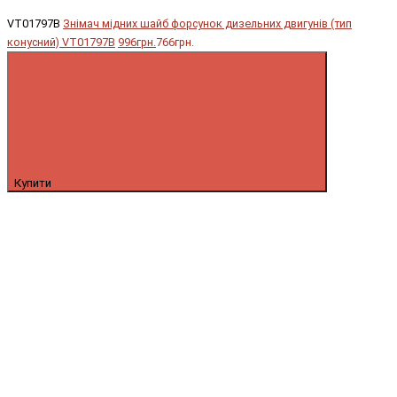
VT01797B
Знімач мідних шайб форсунок дизельних двигунів (тип
конусний) VT01797B
996грн.
766грн.
Купити