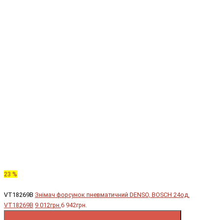
23 %
VT18269B
Знімач форсунок пневматичний DENSO, BOSCH 24од.
VT18269B
9 012грн.
6 942грн.