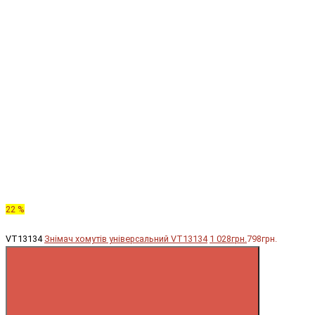
22 %
VT13134
Знімач хомутів універсальний VT13134
1 028грн.
798грн.