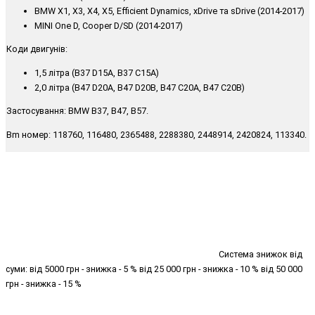
BMW X1, X3, X4, X5, Efficient Dynamics, xDrive та sDrive (2014-2017)
MINI One D, Cooper D/SD (2014-2017)
Коди двигунів:
1,5 літра (B37 D15A, B37 C15A)
2,0 літра (B47 D20A, B47 D20B, B47 C20A, B47 C20B)
Застосування: BMW B37, B47, B57.
Bm номер: 118760, 116480, 2365488, 2288380, 2448914, 2420824, 113340.
Система знижок від
суми: від 5000 грн - знижка - 5 % від 25 000 грн - знижка - 10 % від 50 000
грн - знижка - 15 %