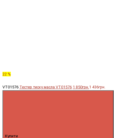
22 %
VT01576
Тестер тиску масла VT01576
1 850грн.
1 436грн.
Купити