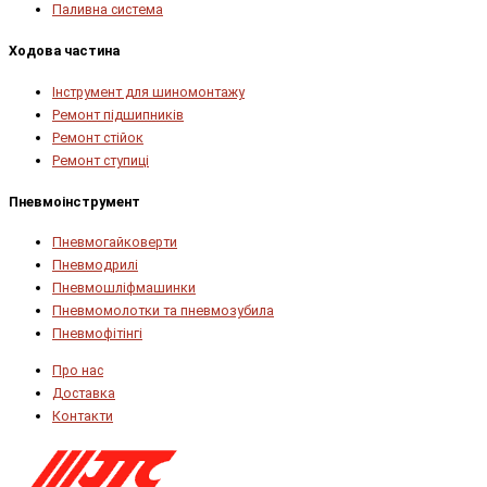
Паливна система
Ходова частина
Інструмент для шиномонтажу
Ремонт підшипників
Ремонт стійок
Ремонт ступиці
Пневмоінструмент
Пневмогайковерти
Пневмодрилі
Пневмошліфмашинки
Пневмомолотки та пневмозубила
Пневмофітінгі
Про нас
Доставка
Контакти