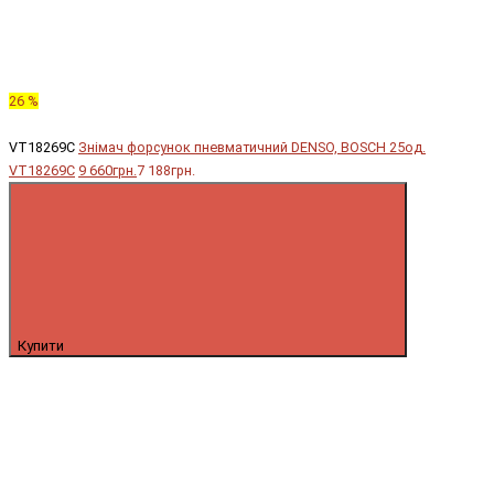
26 %
VT18269C
Знімач форсунок пневматичний DENSO, BOSCH 25од.
VT18269C
9 660грн.
7 188грн.
Купити