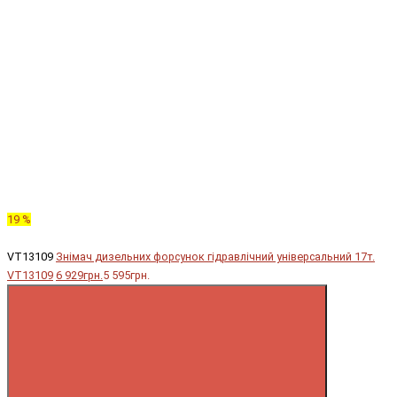
19 %
VT13109
Знімач дизельних форсунок гідравлічний універсальний 17т.
VT13109
6 929грн.
5 595грн.