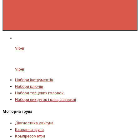
Viber
Viber
Набори інструментів
Набори ключів
Набори торцевих головок
Набори викруток і кліщі затискні
Моторна група
Діагностика двигуна
Клапанна група
Компресометри