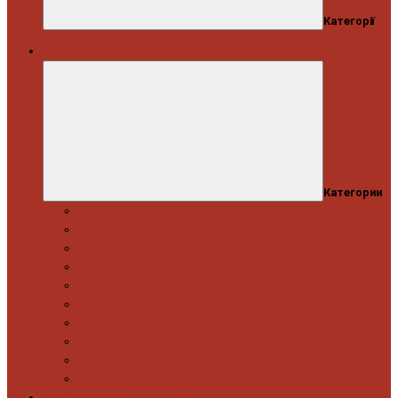
Категорії
Автосервіс
Категории
Моторна група
Ходова частина
Спецінструмент Mercedes & Bmw
Спецінструмент VW & Audi
Електрообладнання
Правка кузова
Інструмент для вантажівок
Гідравлічний інструмент
Інструмент загального призначення
Пневматичний інструмент
Автоінструмент