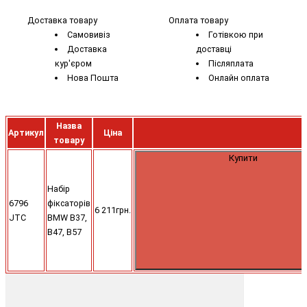
Доставка товару
Оплата товару
Самовивіз
Готівкою при
Доставка
доставці
кур'єром
Післяплата
Нова Пошта
Онлайн оплата
Назва
Артикул
Ціна
товару
Купити
Набір
6796
фіксаторів
6 211грн.
JTC
BMW B37,
B47, B57