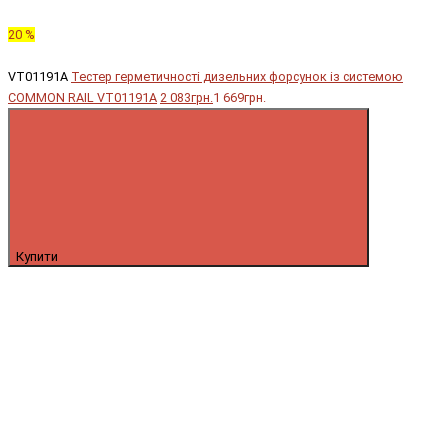
20 %
VT01191A
Тестер герметичності дизельних форсунок із системою
COMMON RAIL VT01191A
2 083грн.
1 669грн.
Купити