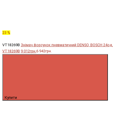
23 %
VT18269B
Знімач форсунок пневматичний DENSO, BOSCH 24од.
VT18269B
9 012грн.
6 942грн.
Купити