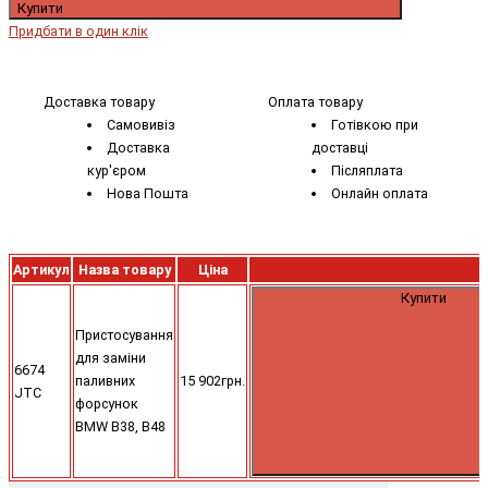
Купити
Придбати в один клік
Доставка товару
Оплата товару
Самовивіз
Готівкою при
Доставка
доставці
кур'єром
Післяплата
Нова Пошта
Онлайн оплата
Артикул
Назва товару
Ціна
Купити
Пристосування
для заміни
6674
паливних
15 902грн.
JTC
форсунок
BMW B38, B48