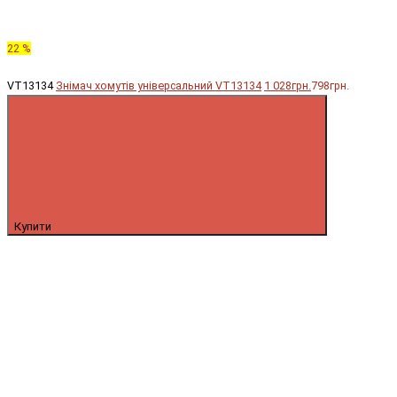
22 %
VT13134
Знімач хомутів універсальний VT13134
1 028грн.
798грн.
Купити