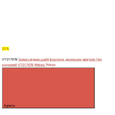
23 %
VT01797B
Знімач мідних шайб форсунок дизельних двигунів (тип
конусний) VT01797B
996грн.
766грн.
Купити