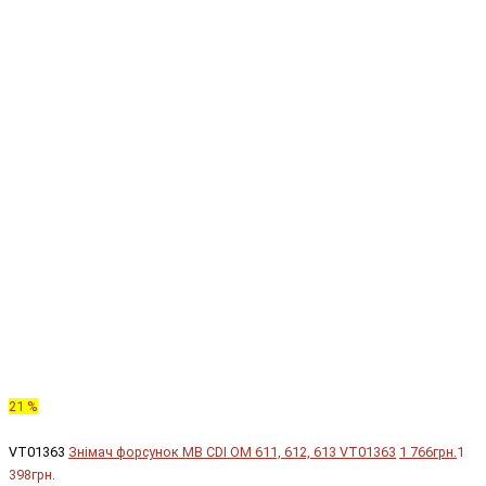
21 %
VT01363
Знімач форсунок MB CDI OM 611, 612, 613 VT01363
1 766грн.
1
398грн.