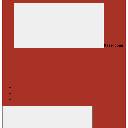
Категории
Професійний набір інструментів
Головки торцеві / Набори
Інструмент автослюсаря — ключі
Набори викруток і кліщі затискні
Біти, набори біт
Візки інструментальні і ложементи
Витратні матеріали
Акція
Новинки