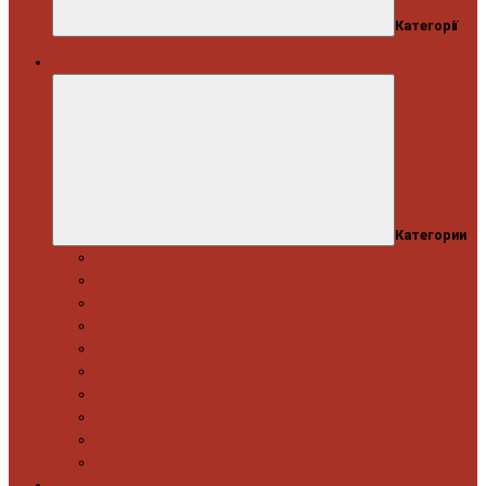
Категорії
Автосервіс
Категории
Моторна група
Ходова частина
Спецінструмент Mercedes & Bmw
Спецінструмент VW & Audi
Електрообладнання
Правка кузова
Інструмент для вантажівок
Гідравлічний інструмент
Інструмент загального призначення
Пневматичний інструмент
Автоінструмент