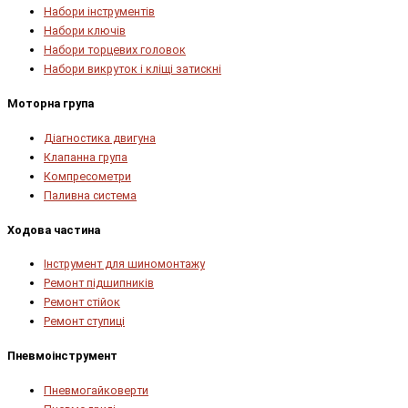
Набори інструментів
Набори ключів
Набори торцевих головок
Набори викруток і кліщі затискні
Моторна група
Діагностика двигуна
Клапанна група
Компресометри
Паливна система
Ходова частина
Інструмент для шиномонтажу
Ремонт підшипників
Ремонт стійок
Ремонт ступиці
Пневмоінструмент
Пневмогайковерти