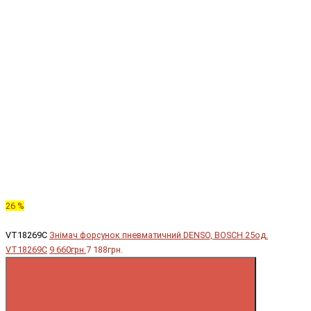
26 %
VT18269C
Знімач форсунок пневматичний DENSO, BOSCH 25од.
VT18269C
9 660грн.
7 188грн.