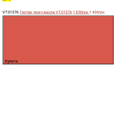
VT01576
Тестер тиску масла VT01576
1 850грн.
1 436грн.
Купити