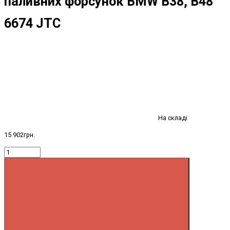
паливних форсунок BMW B38, B48
6674 JTC
На складі
15 902грн.