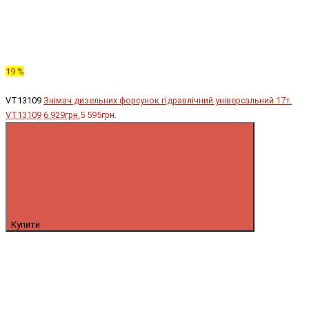
19 %
VT13109
Знімач дизельних форсунок гідравлічний універсальний 17т.
VT13109
6 929грн.
5 595грн.
Купити