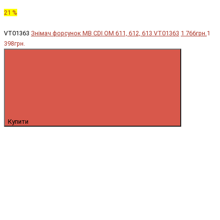
21 %
VT01363
Знімач форсунок MB CDI OM 611, 612, 613 VT01363
1 766грн.
1
398грн.
Купити