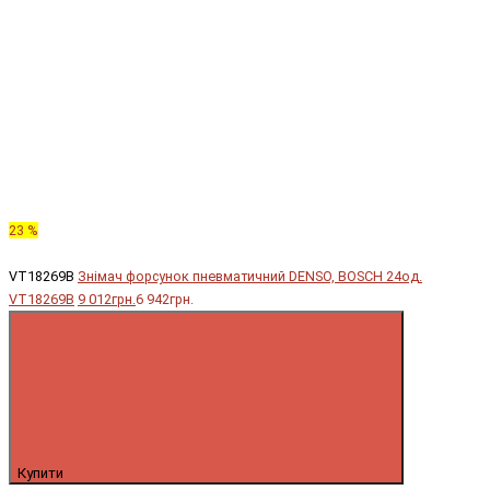
23 %
VT18269B
Знімач форсунок пневматичний DENSO, BOSCH 24од.
VT18269B
9 012грн.
6 942грн.
Купити