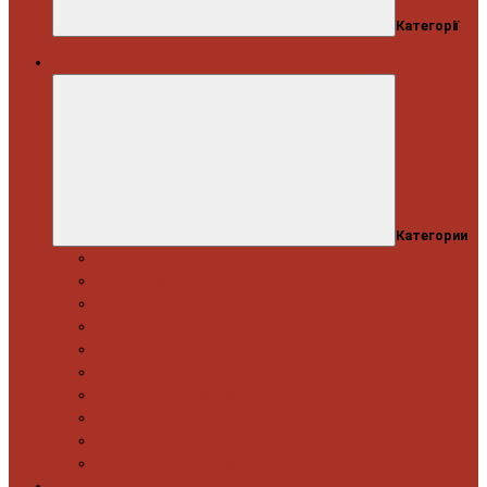
Категорії
Автосервіс
Категории
Моторна група
Ходова частина
Спецінструмент Mercedes & Bmw
Спецінструмент VW & Audi
Електрообладнання
Правка кузова
Інструмент для вантажівок
Гідравлічний інструмент
Інструмент загального призначення
Пневматичний інструмент
Автоінструмент