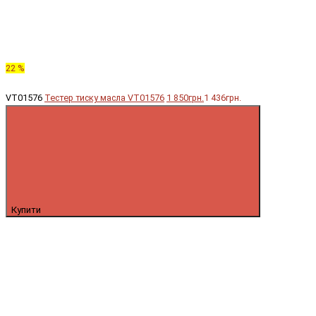
22 %
VT01576
Тестер тиску масла VT01576
1 850грн.
1 436грн.
Купити