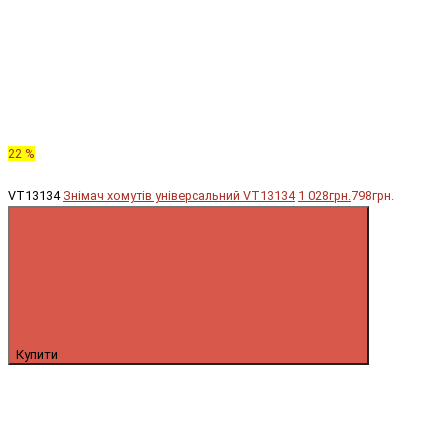
22 %
VT13134
Знімач хомутів універсальний VT13134
1 028грн.
798грн.
Купити