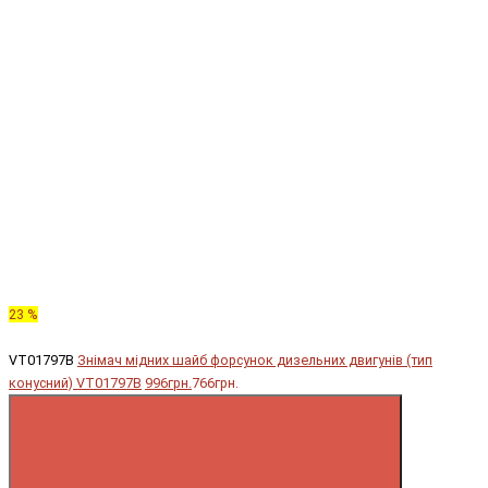
23 %
VT01797B
Знімач мідних шайб форсунок дизельних двигунів (тип
конусний) VT01797B
996грн.
766грн.