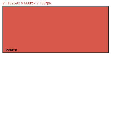
VT18269C
9 660грн.
7 188грн.
Купити