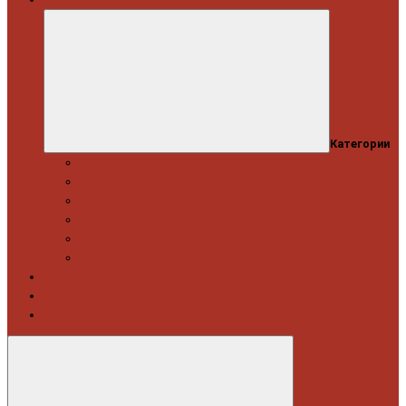
Категории
Професійний набір інструментів
Головки торцеві / Набори
Інструмент автослюсаря — ключі
Набори викруток і кліщі затискні
Біти, набори біт
Візки інструментальні і ложементи
Витратні матеріали
Акція
Новинки