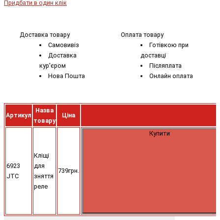
Придбати в один клік
Доставка товару
Оплата товару
Самовивіз
Готівкою при
Доставка
доставці
кур'єром
Післяплата
Нова Пошта
Онлайн оплата
Назва
Артикул
Ціна
товару
Купити
Кліщі
6923
для
739грн.
JTC
зняття
реле