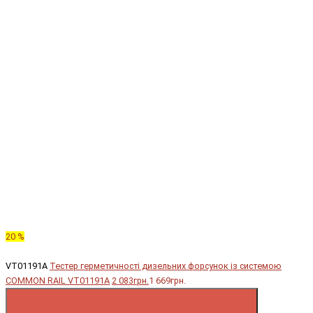
20 %
VT01191A
Тестер герметичності дизельних форсунок із системою
COMMON RAIL VT01191A
2 083грн.
1 669грн.