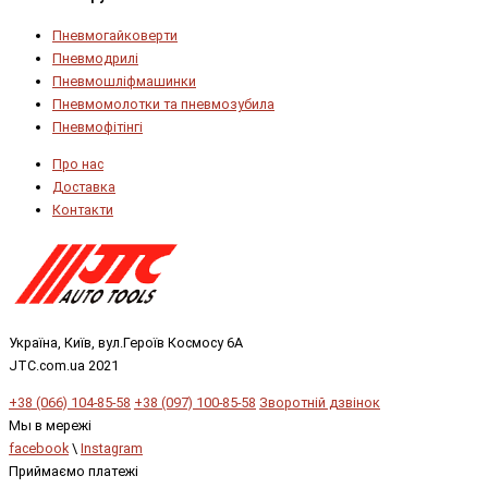
Пневмогайковерти
Пневмодрилі
Пневмошліфмашинки
Пневмомолотки та пневмозубила
Пневмофітінгі
Про нас
Доставка
Контакти
Україна, Київ, вул.Героїв Космосу 6А
JTC.com.ua 2021
+38 (066) 104-85-58
+38 (097) 100-85-58
Зворотній дзвінок
Мы в мережі
facebook
\
Instagram
Приймаємо платежі