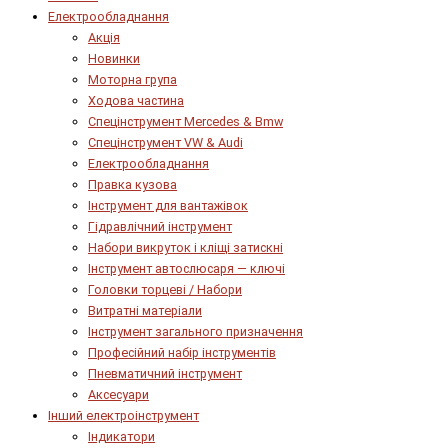
Електрообладнання
Акція
Новинки
Моторна група
Ходова частина
Спецінструмент Mercedes & Bmw
Спецінструмент VW & Audi
Електрообладнання
Правка кузова
Інструмент для вантажівок
Гідравлічний інструмент
Набори викруток і кліщі затискні
Інструмент автослюсаря — ключі
Головки торцеві / Набори
Витратні матеріали
Інструмент загального призначення
Професійний набір інструментів
Пневматичний інструмент
Аксесуари
Інший електроінструмент
Індикатори