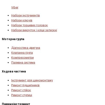
Viber
Набори інструментів
Набори ключів
Набори торцевих головок
Набори викруток і кліщі затискні
Моторна група
Діагностика двигуна
Клапанна група
Компресометри
Паливна система
Ходова частина
Інструмент для шиномонтажу
Ремонт підшипників
Ремонт стійок
Ремонт ступиці
Пневмоінструмент