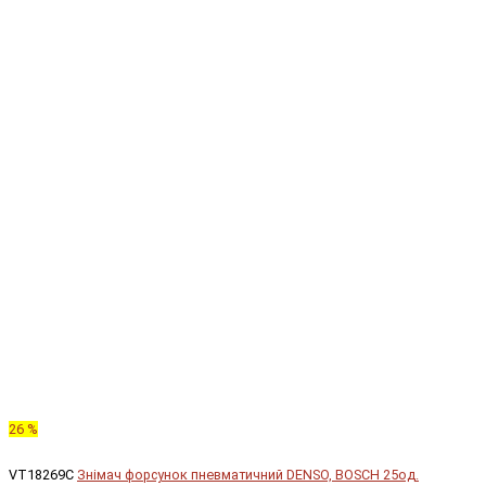
26 %
VT18269C
Знімач форсунок пневматичний DENSO, BOSCH 25од.