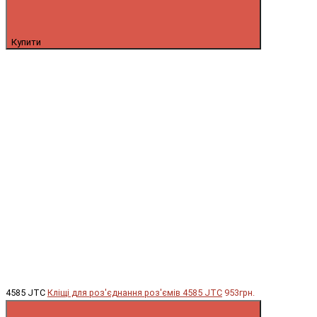
Купити
4585 JTC
Кліщі для роз'єднання роз'ємів 4585 JTC
953грн.