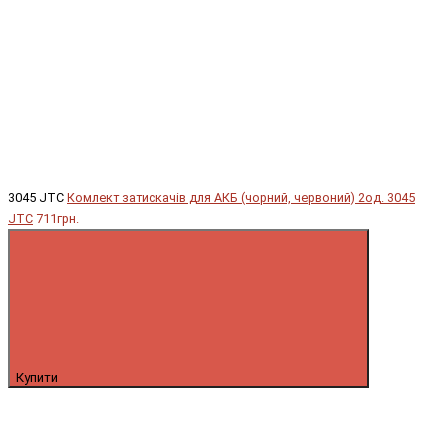
3045 JTC
Комлект затискачів для АКБ (чорний, червоний) 2од. 3045
JTC
711грн.
Купити