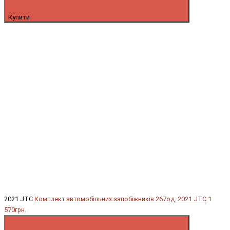
Купити
2021 JTC
Комплект автомобільних запобіжників 267од. 2021 JTC
1
570грн.