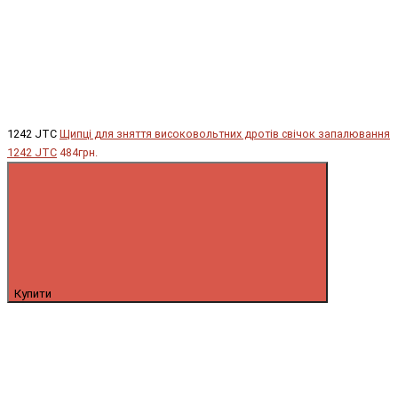
1242 JTC
Щипці для зняття високовольтних дротів свічок запалювання
1242 JTC
484грн.
Купити