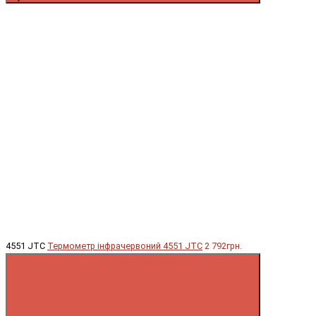
4551 JTC
Термометр інфрачервоний 4551 JTC
2 792грн.