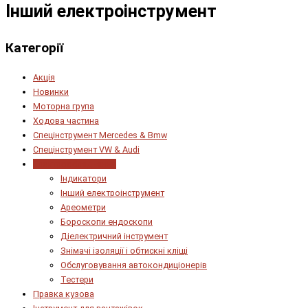
Інший електроінструмент
Категорії
Акція
Новинки
Моторна група
Ходова частина
Спецінструмент Mercedes & Bmw
Спецінструмент VW & Audi
Електрообладнання
Індикатори
Інший електроінструмент
Ареометри
Бороскопи ендоскопи
Діелектричний інструмент
Знімачі ізоляції і обтискні кліщі
Обслуговування автокондиціонерів
Тестери
Правка кузова