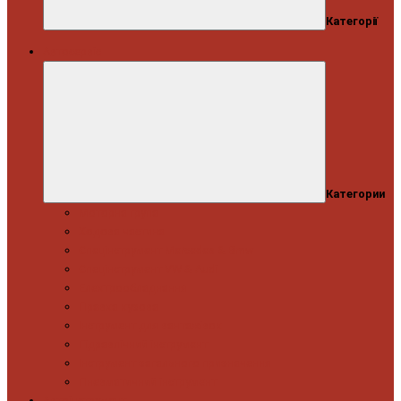
Категорії
Автосервіс
Категории
Моторна група
Ходова частина
Спецінструмент Mercedes & Bmw
Спецінструмент VW & Audi
Електрообладнання
Правка кузова
Інструмент для вантажівок
Гідравлічний інструмент
Інструмент загального призначення
Пневматичний інструмент
Автоінструмент