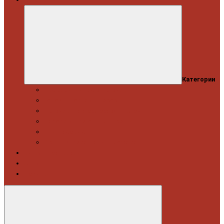
Категории
Професійний набір інструментів
Головки торцеві / Набори
Інструмент автослюсаря — ключі
Набори викруток і кліщі затискні
Біти, набори біт
Візки інструментальні і ложементи
Витратні матеріали
Акція
Новинки