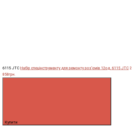
6115 JTC
Набір спецінструменту для ремонту роз'ємів 12од. 6115 JTC
2
858грн.
Купити