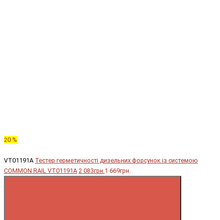
20 %
VT01191A
Тестер герметичності дизельних форсунок із системою
COMMON RAIL VT01191A
2 083грн.
1 669грн.