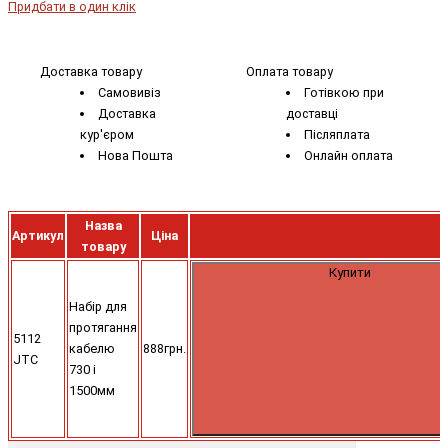
Придбати в один клік
Доставка товару
Оплата товару
Самовивіз
Готівкою при
Доставка
доставці
кур'єром
Післяплата
Нова Пошта
Онлайн оплата
Назва
Артикул
Ціна
товару
Купити
Набір для
протягання
5112
кабелю
888грн.
JTC
730 і
1500мм