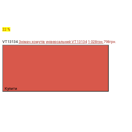
22 %
VT13134
Знімач хомутів універсальний VT13134
1 028грн.
798грн.
Купити