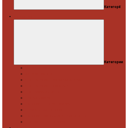
Категорії
Автосервіс
Категории
Моторна група
Ходова частина
Спецінструмент Mercedes & Bmw
Спецінструмент VW & Audi
Електрообладнання
Правка кузова
Інструмент для вантажівок
Гідравлічний інструмент
Інструмент загального призначення
Пневматичний інструмент
Автоінструмент