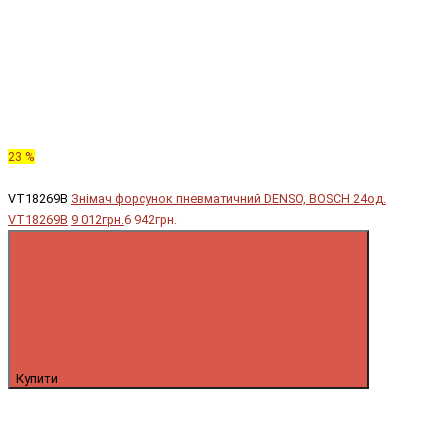
23 %
VT18269B
Знімач форсунок пневматичний DENSO, BOSCH 24од.
VT18269B
9 012грн.
6 942грн.
Купити