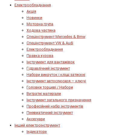
Електрообладнання
Акція
Новинки
Моторна група
Ходова частина
Спецінструмент Mercedes & Bmw
Спецінструмент VW & Audi
Електрообладнання
Правка кузова
Інструмент для вантажівок
Гідравлічний інструмент
Набори викруток і кліщі затискні
Інструмент автослюсаря — ключі
Головки торцеві / Набори
Витратні матеріали
Інструмент загального призначення
Професійний набір інструментів
Пневматичний інструмент
Аксесуари
Інший електроінструмент
Індикатори