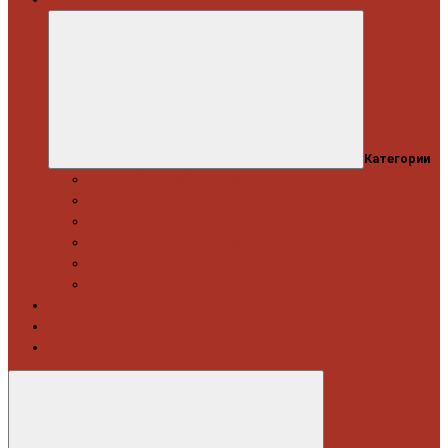
Категории
Професійний набір інструментів
Головки торцеві / Набори
Інструмент автослюсаря — ключі
Набори викруток і кліщі затискні
Біти, набори біт
Візки інструментальні і ложементи
Витратні матеріали
Акція
Новинки