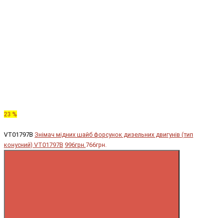
23 %
VT01797B
Знімач мідних шайб форсунок дизельних двигунів (тип
конусний) VT01797B
996грн.
766грн.