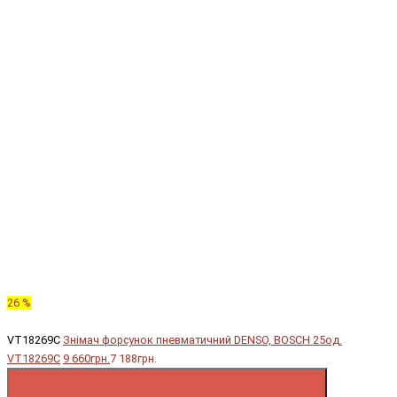
26 %
VT18269C
Знімач форсунок пневматичний DENSO, BOSCH 25од.
VT18269C
9 660грн.
7 188грн.