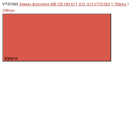
VT01363
Знімач форсунок MB CDI OM 611, 612, 613 VT01363
1 766грн.
1
398грн.
Купити