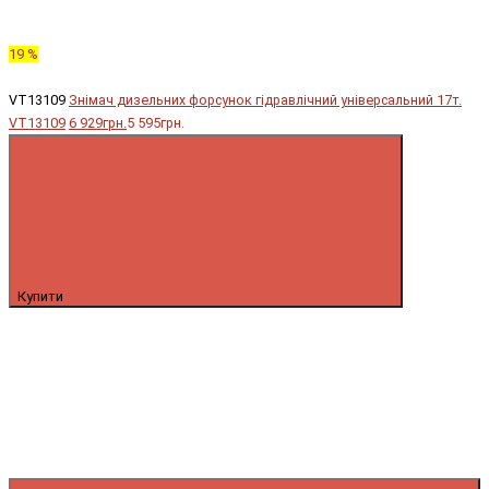
19 %
VT13109
Знімач дизельних форсунок гідравлічний універсальний 17т.
VT13109
6 929грн.
5 595грн.
Купити