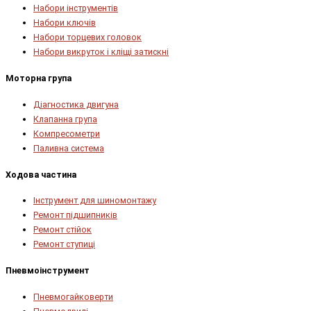
Набори інструментів
Набори ключів
Набори торцевих головок
Набори викруток і кліщі затискні
Моторна група
Діагностика двигуна
Клапанна група
Компресометри
Паливна система
Ходова частина
Інструмент для шиномонтажу
Ремонт підшипників
Ремонт стійок
Ремонт ступиці
Пневмоінструмент
Пневмогайковерти