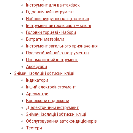
Інструмент для вантажівок
Гідравлічний інструмент
Набори викруток і кліщі затискні
Інструмент автослюсаря — ключі
Головки торцеві / Набори
Витратні матеріали
Інструмент загального призначення
Професійний набір інструментів
Пневматичний інструмент
Аксесуари
Знімачі ізоляції і обтискні кліщі
Індикатори
Інший електроінструмент
Ареометри
Бороскопи ендоскопи
Діелектричний інструмент
Знімачі ізоляції і обтискні кліщі
Обслуговування автокондиціонерів
Тестери