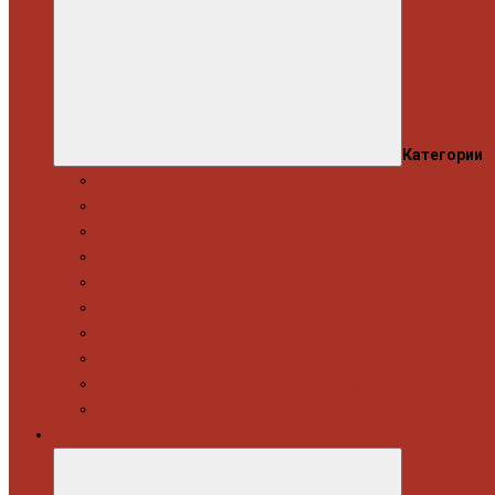
Категории
Моторна група
Ходова частина
Спецінструмент Mercedes & Bmw
Спецінструмент VW & Audi
Електрообладнання
Правка кузова
Інструмент для вантажівок
Гідравлічний інструмент
Інструмент загального призначення
Пневматичний інструмент
Автоінструмент