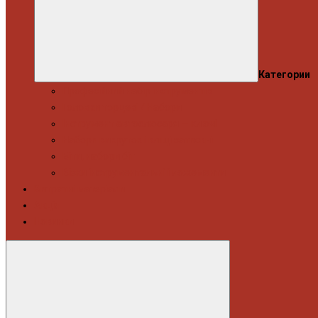
Категории
Професійний набір інструментів
Головки торцеві / Набори
Інструмент автослюсаря — ключі
Набори викруток і кліщі затискні
Біти, набори біт
Візки інструментальні і ложементи
Витратні матеріали
Акція
Новинки