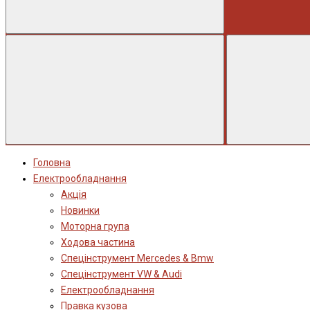
Головна
Електрообладнання
Акція
Новинки
Моторна група
Ходова частина
Спецінструмент Mercedes & Bmw
Спецінструмент VW & Audi
Електрообладнання
Правка кузова