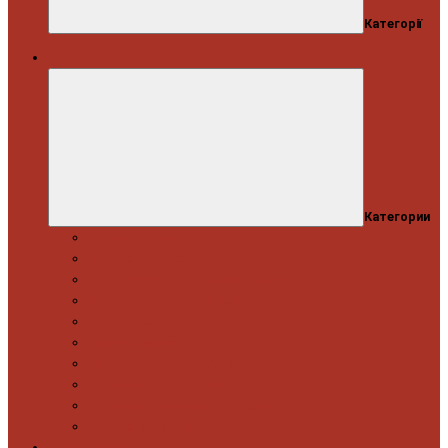
Категорії
Автосервіс
Категории
Моторна група
Ходова частина
Спецінструмент Mercedes & Bmw
Спецінструмент VW & Audi
Електрообладнання
Правка кузова
Інструмент для вантажівок
Гідравлічний інструмент
Інструмент загального призначення
Пневматичний інструмент
Автоінструмент