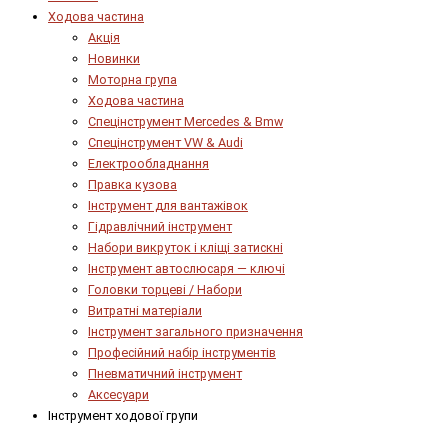
Ходова частина
Акція
Новинки
Моторна група
Ходова частина
Спецінструмент Mercedes & Bmw
Спецінструмент VW & Audi
Електрообладнання
Правка кузова
Інструмент для вантажівок
Гідравлічний інструмент
Набори викруток і кліщі затискні
Інструмент автослюсаря — ключі
Головки торцеві / Набори
Витратні матеріали
Інструмент загального призначення
Професійний набір інструментів
Пневматичний інструмент
Аксесуари
Інструмент ходової групи