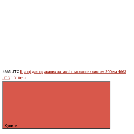
4663 JTC
Щипці для пружиних затисків вихлопних систем 300мм 4663
JTC
1 318грн.
Купити