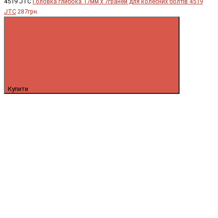
4519 JTC
Головка глибока 17мм х 7граней для колесних болтів 4519
JTC
287грн.
Купити