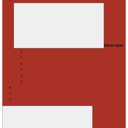
Категории
Професійний набір інструментів
Головки торцеві / Набори
Інструмент автослюсаря — ключі
Набори викруток і кліщі затискні
Біти, набори біт
Візки інструментальні і ложементи
Витратні матеріали
Акція
Новинки