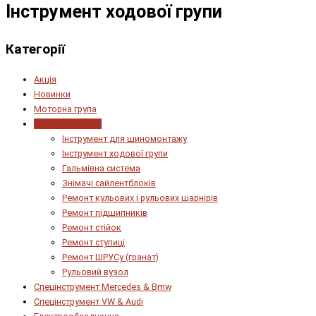
Інструмент ходової групи
Категорії
Акція
Новинки
Моторна група
Ходова частина
Інструмент для шиномонтажу
Інструмент ходової групи
Гальмівна система
Знімачі сайлентблоків
Ремонт кульових і рульових шарнірів
Ремонт підшипників
Ремонт стійок
Ремонт ступиці
Ремонт ШРУСу (гранат)
Рульовий вузол
Спецінструмент Mercedes & Bmw
Спецінструмент VW & Audi