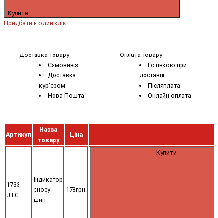
Купити
Придбати в один клік
Доставка товару
Оплата товару
Самовивіз
Готівкою при
Доставка
доставці
кур'єром
Післяплата
Нова Пошта
Онлайн оплата
Назва
Артикул
Ціна
товару
Купити
Індикатор
1733
зносу
178грн.
JTC
шин