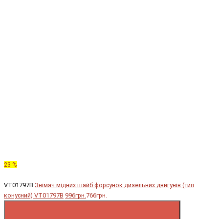
23 %
VT01797B
Знімач мідних шайб форсунок дизельних двигунів (тип
конусний) VT01797B
996грн.
766грн.