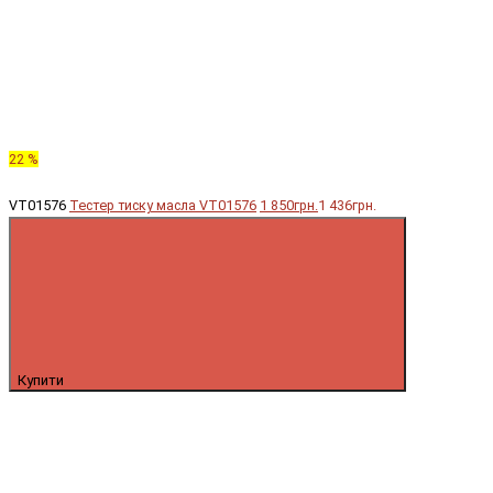
22 %
VT01576
Тестер тиску масла VT01576
1 850грн.
1 436грн.
Купити