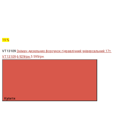
19 %
VT13109
Знімач дизельних форсунок гідравлічний універсальний 17т.
VT13109
6 929грн.
5 595грн.
Купити