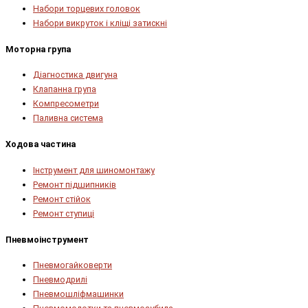
Набори торцевих головок
Набори викруток і кліщі затискні
Моторна група
Діагностика двигуна
Клапанна група
Компресометри
Паливна система
Ходова частина
Інструмент для шиномонтажу
Ремонт підшипників
Ремонт стійок
Ремонт ступиці
Пневмоінструмент
Пневмогайковерти
Пневмодрилі
Пневмошліфмашинки