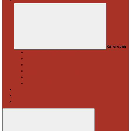
Категории
Професійний набір інструментів
Головки торцеві / Набори
Інструмент автослюсаря — ключі
Набори викруток і кліщі затискні
Біти, набори біт
Візки інструментальні і ложементи
Витратні матеріали
Акція
Новинки