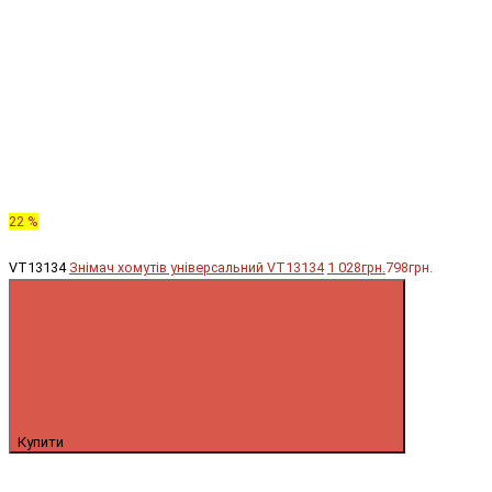
22 %
VT13134
Знімач хомутів універсальний VT13134
1 028грн.
798грн.
Купити