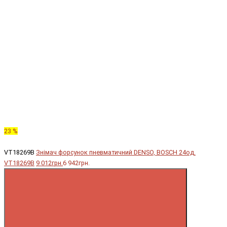
23 %
VT18269B
Знімач форсунок пневматичний DENSO, BOSCH 24од.
VT18269B
9 012грн.
6 942грн.