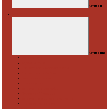
Категорії
Автосервіс
Категории
Моторна група
Ходова частина
Спецінструмент Mercedes & Bmw
Спецінструмент VW & Audi
Електрообладнання
Правка кузова
Інструмент для вантажівок
Гідравлічний інструмент
Інструмент загального призначення
Пневматичний інструмент
Автоінструмент