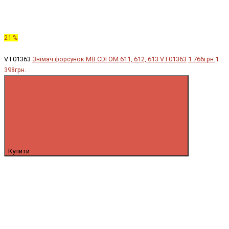
21 %
VT01363
Знімач форсунок MB CDI OM 611, 612, 613 VT01363
1 766грн.
1
398грн.
Купити