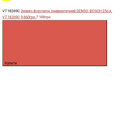
VT18269C
Знімач форсунок пневматичний DENSO, BOSCH 25од.
VT18269C
9 660грн.
7 188грн.
Купити