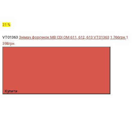
21 %
VT01363
Знімач форсунок MB CDI OM 611, 612, 613 VT01363
1 766грн.
1
398грн.
Купити