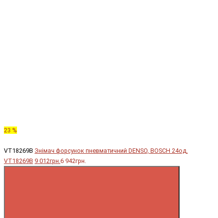
23 %
VT18269B
Знімач форсунок пневматичний DENSO, BOSCH 24од.
VT18269B
9 012грн.
6 942грн.