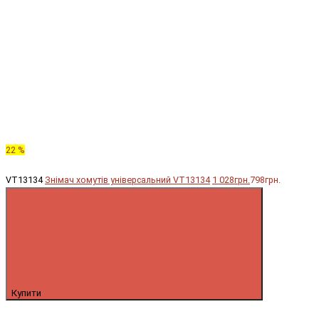
22 %
VT13134
Знімач хомутів універсальний VT13134
1 028грн.
798грн.
Купити