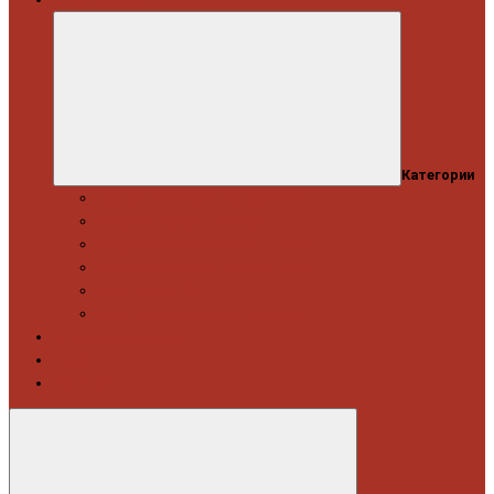
Категории
Професійний набір інструментів
Головки торцеві / Набори
Інструмент автослюсаря — ключі
Набори викруток і кліщі затискні
Біти, набори біт
Візки інструментальні і ложементи
Витратні матеріали
Акція
Новинки