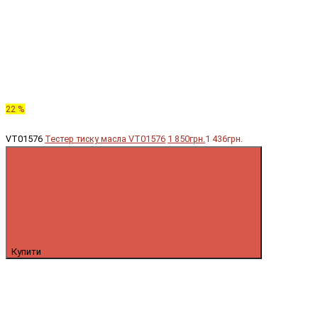
22 %
VT01576
Тестер тиску масла VT01576
1 850грн.
1 436грн.
Купити