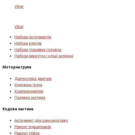
Viber
Viber
Набори інструментів
Набори ключів
Набори торцевих головок
Набори викруток і кліщі затискні
Моторна група
Діагностика двигуна
Клапанна група
Компресометри
Паливна система
Ходова частина
Інструмент для шиномонтажу
Ремонт підшипників
Ремонт стійок