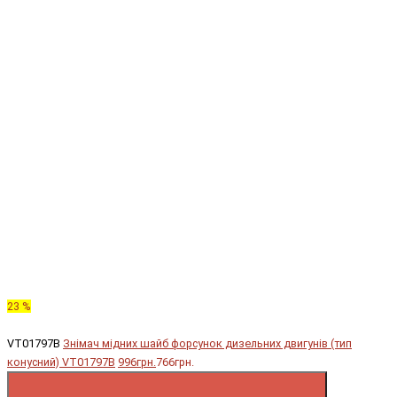
23 %
VT01797B
Знімач мідних шайб форсунок дизельних двигунів (тип
конусний) VT01797B
996грн.
766грн.