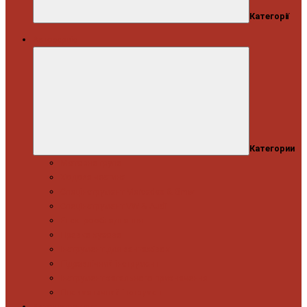
Категорії
Автосервіс
Категории
Моторна група
Ходова частина
Спецінструмент Mercedes & Bmw
Спецінструмент VW & Audi
Електрообладнання
Правка кузова
Інструмент для вантажівок
Гідравлічний інструмент
Інструмент загального призначення
Пневматичний інструмент
Автоінструмент