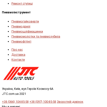
Ремонт ступиці
Пневмоінструмент
Пневмогайковерти
Пневмодрилі
Пневмошліфмашинки
Пневмомолотки та пневмозубила
Пневмофітінгі
Про нас
Доставка
Контакти
Україна, Київ, вул.Героїв Космосу 6А
JTC.com.ua 2021
+38 (066) 104-85-58
+38 (097) 100-85-58
Зворотній дзвінок
Мы в мережі