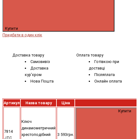
Купити
Придбати в один клік
Доставка товару
Оплата товару
Самовивіз
Готівкою при
Доставка
доставці
кур'єром
Післяплата
Нова Пошта
Онлайн оплата
Артикул
Назва товару
Ціна
Купити
Ключ
динамометричний
7814
хрестоподібний
3 593грн.
JTC