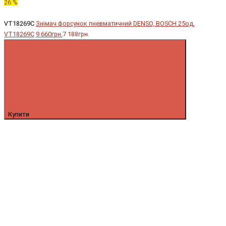
26 %
VT18269C
Знімач форсунок пневматичний DENSO, BOSCH 25од.
VT18269C
9 660грн.
7 188грн.
Купити