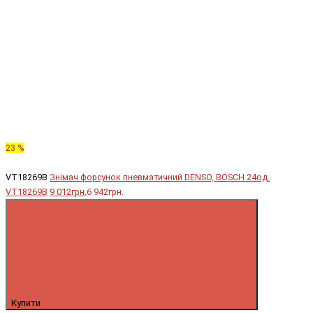
23 %
VT18269B
Знімач форсунок пневматичний DENSO, BOSCH 24од.
VT18269B
9 012грн.
6 942грн.
Купити