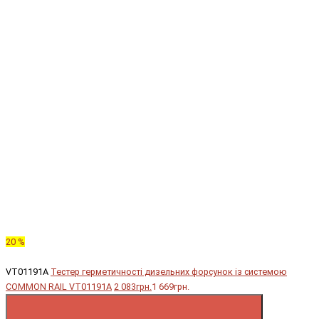
20 %
VT01191A
Тестер герметичності дизельних форсунок із системою
COMMON RAIL VT01191A
2 083грн.
1 669грн.