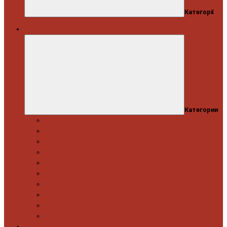
Категорії
Автосервіс
Категории
Моторна група
Ходова частина
Спецінструмент Mercedes & Bmw
Спецінструмент VW & Audi
Електрообладнання
Правка кузова
Інструмент для вантажівок
Гідравлічний інструмент
Інструмент загального призначення
Пневматичний інструмент
Автоінструмент