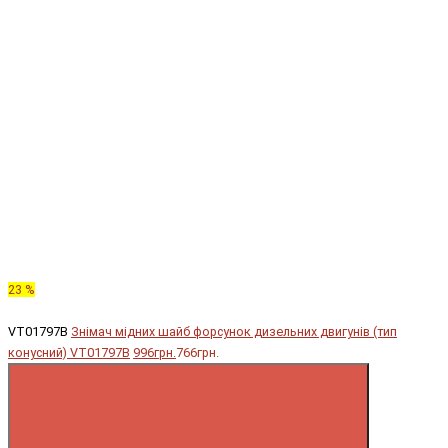
23 %
VT01797B
Знімач мідних шайб форсунок дизельних двигунів (тип
конусний) VT01797B
996грн.
766грн.