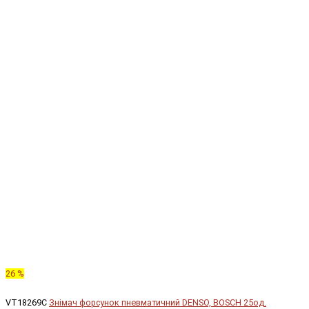
26 %
VT18269C
Знімач форсунок пневматичний DENSO, BOSCH 25од.