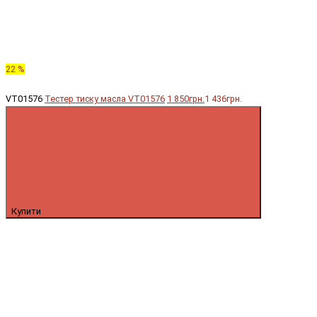
22 %
VT01576
Тестер тиску масла VT01576
1 850грн.
1 436грн.
Купити