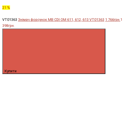
21 %
VT01363
Знімач форсунок MB CDI OM 611, 612, 613 VT01363
1 766грн.
1
398грн.
Купити