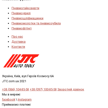
Пневмогайковерти
Пневмодрилі
Пневмошліфмашинки
Пневмомолотки та пневмозубила
Пневмофітінгі
Про нас
Доставка
Контакти
Україна, Київ, вул.Героїв Космосу 6А
JTC.com.ua 2021
+38 (066) 104-85-58
+38 (097) 100-85-58
Зворотній дзвінок
Мы в мережі
facebook
\
Instagram
Приймаємо платежі