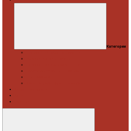
Категории
Професійний набір інструментів
Головки торцеві / Набори
Інструмент автослюсаря — ключі
Набори викруток і кліщі затискні
Біти, набори біт
Візки інструментальні і ложементи
Витратні матеріали
Акція
Новинки