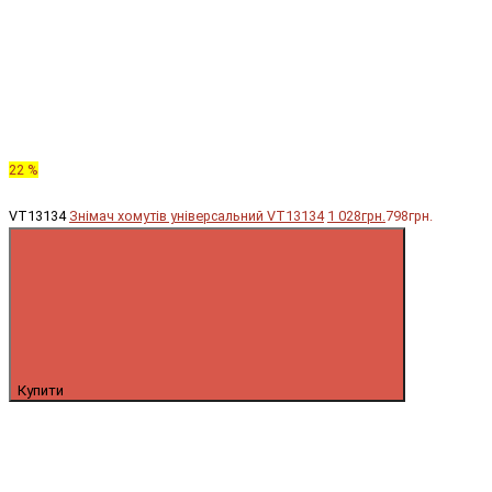
22 %
VT13134
Знімач хомутів універсальний VT13134
1 028грн.
798грн.
Купити