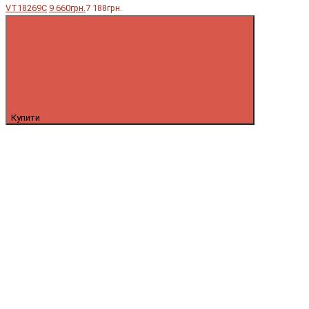
VT18269C
9 660грн.
7 188грн.
Купити