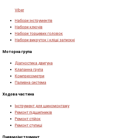
Viber
Набори інструментів
Набори ключів
Набори торцевих головок
Набори викруток і кліщі затискні
Моторна група
Діагностика двигуна
Клапанна група
Компресометри
Паливна система
Ходова частина
Інструмент для шиномонтажу
Ремонт підшипників
Ремонт стійок
Ремонт ступиці
Пневмоінструмент