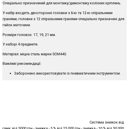
Спеціально призначений для монтажу/демонтажу колісних кріплень.
У набір входять двосторонні головки з 6-ю та 12-ю спіральними
гранями; головки з 12 спіральними гранями спеціально призначені для
гайок маточини.
Розміри головок: 17, 19, 21 мм.
У наборі 4 предмети.
Матеріал: міцна сталь марки SCM440.
Важливі рекомендації:
Заборонено використовувати із пневматичним інструментом.
Система знижок від
суми: від 5000 грн - знижка - 5 % від 25 000 грн - знижка - 10 % від 50 000