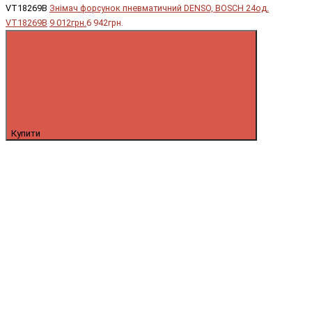
VT18269B
Знімач форсунок пневматичний DENSO, BOSCH 24од.
VT18269B
9 012грн.
6 942грн.
Купити