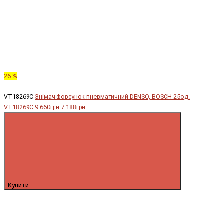
26 %
VT18269C
Знімач форсунок пневматичний DENSO, BOSCH 25од.
VT18269C
9 660грн.
7 188грн.
Купити