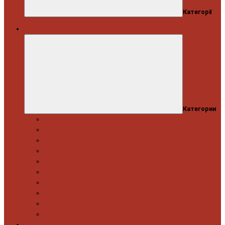
Категорії
Автосервіс
Категории
Моторна група
Ходова частина
Спецінструмент Mercedes & Bmw
Спецінструмент VW & Audi
Електрообладнання
Правка кузова
Інструмент для вантажівок
Гідравлічний інструмент
Інструмент загального призначення
Пневматичний інструмент
Автоінструмент