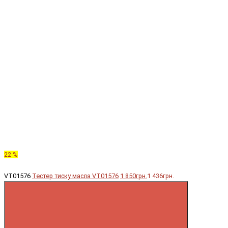
22 %
VT01576
Тестер тиску масла VT01576
1 850грн.
1 436грн.