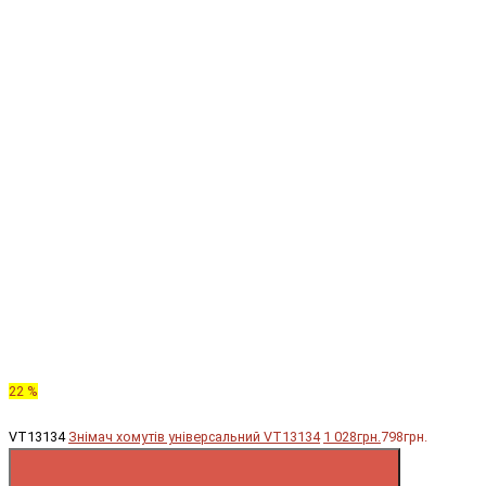
22 %
VT13134
Знімач хомутів універсальний VT13134
1 028грн.
798грн.