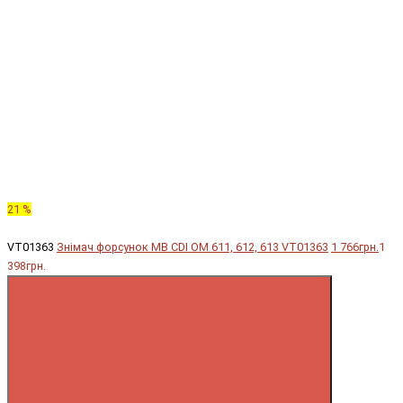
21 %
VT01363
Знімач форсунок MB CDI OM 611, 612, 613 VT01363
1 766грн.
1
398грн.