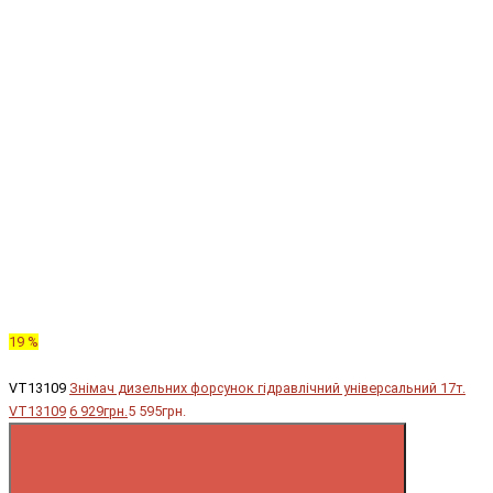
19 %
VT13109
Знімач дизельних форсунок гідравлічний універсальний 17т.
VT13109
6 929грн.
5 595грн.