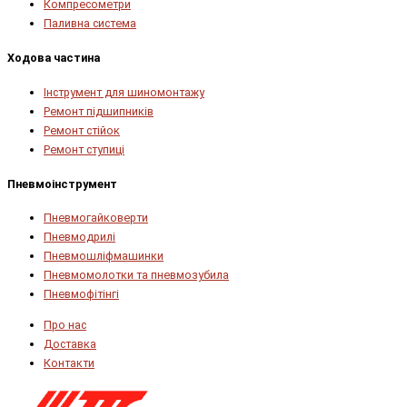
Компресометри
Паливна система
Ходова частина
Інструмент для шиномонтажу
Ремонт підшипників
Ремонт стійок
Ремонт ступиці
Пневмоінструмент
Пневмогайковерти
Пневмодрилі
Пневмошліфмашинки
Пневмомолотки та пневмозубила
Пневмофітінгі
Про нас
Доставка
Контакти