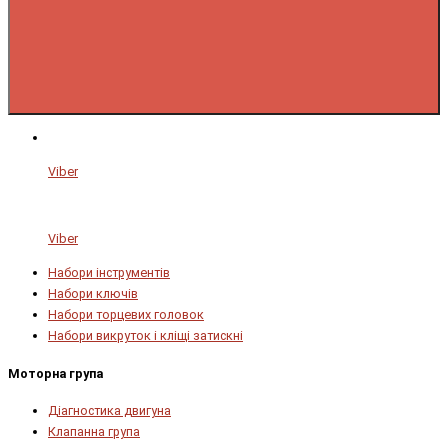
Viber
Viber
Набори інструментів
Набори ключів
Набори торцевих головок
Набори викруток і кліщі затискні
Моторна група
Діагностика двигуна
Клапанна група