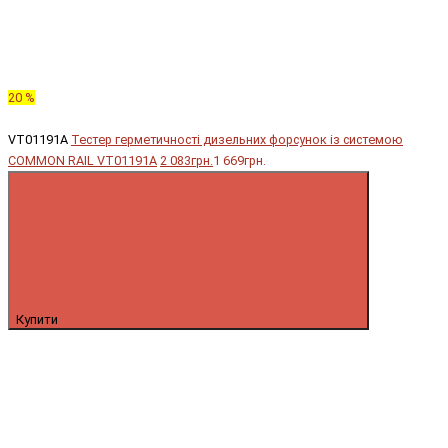
20 %
VT01191A
Тестер герметичності дизельних форсунок із системою
COMMON RAIL VT01191A
2 083грн.
1 669грн.
Купити