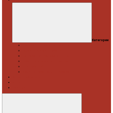
Категории
Професійний набір інструментів
Головки торцеві / Набори
Інструмент автослюсаря — ключі
Набори викруток і кліщі затискні
Біти, набори біт
Візки інструментальні і ложементи
Витратні матеріали
Акція
Новинки