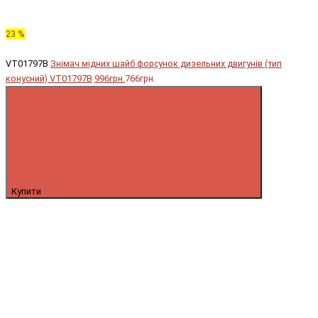
23 %
VT01797B
Знімач мідних шайб форсунок дизельних двигунів (тип
конусний) VT01797B
996грн.
766грн.
Купити