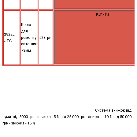
Купити
Шило
для
3922L
ремонту
523грн.
JTC
автошин
73мм
Система знижок від
суми: від 5000 грн - знижка - 5 % від 25 000 грн - знижка - 10 % від 50 000
грн - знижка - 15 %