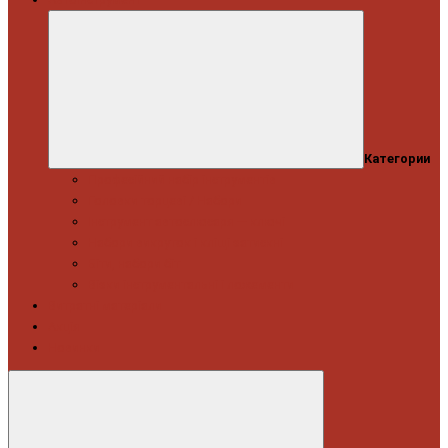
Категории
Професійний набір інструментів
Головки торцеві / Набори
Інструмент автослюсаря — ключі
Набори викруток і кліщі затискні
Біти, набори біт
Візки інструментальні і ложементи
Витратні матеріали
Акція
Новинки