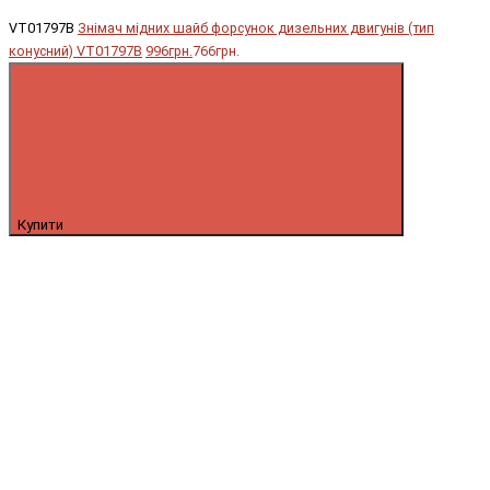
VT01797B
Знімач мідних шайб форсунок дизельних двигунів (тип
конусний) VT01797B
996грн.
766грн.
Купити