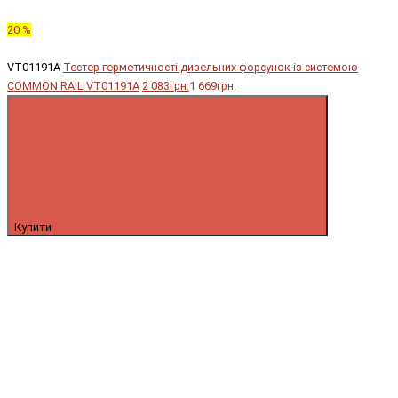
20 %
VT01191A
Тестер герметичності дизельних форсунок із системою
COMMON RAIL VT01191A
2 083грн.
1 669грн.
Купити