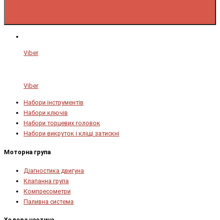
Viber
Viber
Набори інструментів
Набори ключів
Набори торцевих головок
Набори викруток і кліщі затискні
Моторна група
Діагностика двигуна
Клапанна група
Компресометри
Паливна система
Ходова частина