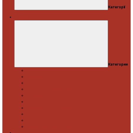
Категорії
Автосервіс
Категории
Моторна група
Ходова частина
Спецінструмент Mercedes & Bmw
Спецінструмент VW & Audi
Електрообладнання
Правка кузова
Інструмент для вантажівок
Гідравлічний інструмент
Інструмент загального призначення
Пневматичний інструмент
Автоінструмент