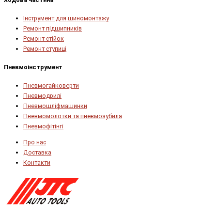
Інструмент для шиномонтажу
Ремонт підшипників
Ремонт стійок
Ремонт ступиці
Пневмоінструмент
Пневмогайковерти
Пневмодрилі
Пневмошліфмашинки
Пневмомолотки та пневмозубила
Пневмофітінгі
Про нас
Доставка
Контакти