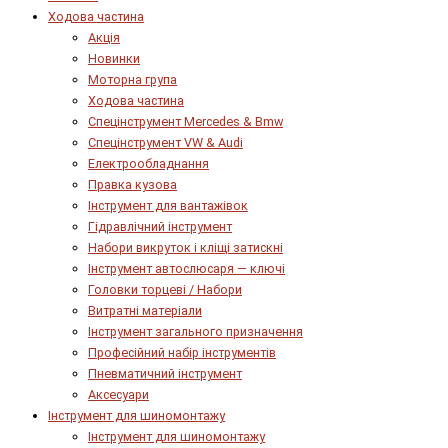
Ходова частина
Акція
Новинки
Моторна група
Ходова частина
Спецінструмент Mercedes & Bmw
Спецінструмент VW & Audi
Електрообладнання
Правка кузова
Інструмент для вантажівок
Гідравлічний інструмент
Набори викруток і кліщі затискні
Інструмент автослюсаря — ключі
Головки торцеві / Набори
Витратні матеріали
Інструмент загального призначення
Професійний набір інструментів
Пневматичний інструмент
Аксесуари
Інструмент для шиномонтажу
Інструмент для шиномонтажу