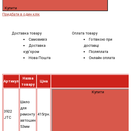
Купити
Придбати в один клік
Доставка товару
Оплата товару
Самовивіз
Готівкою при
Доставка
доставці
кур'єром
Післяплата
Нова Пошта
Онлайн оплата
Назва
Артикул
Ціна
товару
Купити
Шило
для
3922
ремонту
415грн.
JTC
автошин
53мм