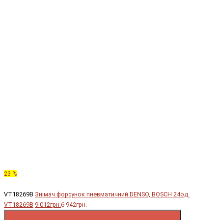
23 %
VT18269B
Знімач форсунок пневматичний DENSO, BOSCH 24од.
VT18269B
9 012грн.
6 942грн.