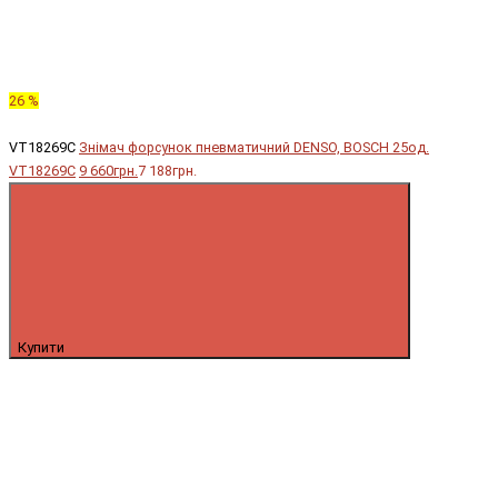
26 %
VT18269C
Знімач форсунок пневматичний DENSO, BOSCH 25од.
VT18269C
9 660грн.
7 188грн.
Купити