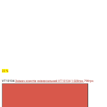
22 %
VT13134
Знімач хомутів універсальний VT13134
1 028грн.
798грн.