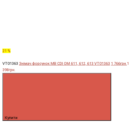
21 %
VT01363
Знімач форсунок MB CDI OM 611, 612, 613 VT01363
1 766грн.
1
398грн.
Купити