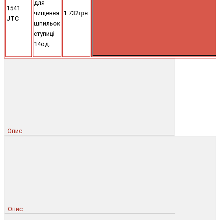
для
1541
чищення
1 732грн.
JTC
шпильок
ступиці
14од.
Опис
Опис