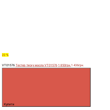
22 %
VT01576
Тестер тиску масла VT01576
1 850грн.
1 436грн.
Купити