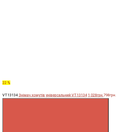
22 %
VT13134
Знімач хомутів універсальний VT13134
1 028грн.
798грн.