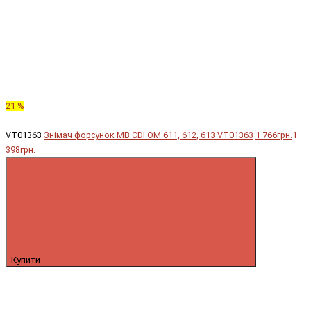
21 %
VT01363
Знімач форсунок MB CDI OM 611, 612, 613 VT01363
1 766грн.
1
398грн.
Купити