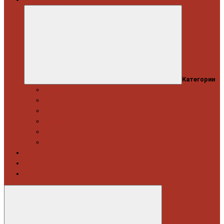
Категории
Професійний набір інструментів
Головки торцеві / Набори
Інструмент автослюсаря — ключі
Набори викруток і кліщі затискні
Біти, набори біт
Візки інструментальні і ложементи
Витратні матеріали
Акція
Новинки