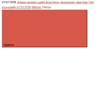
VT01797B
Знімач мідних шайб форсунок дизельних двигунів (тип
конусний) VT01797B
996грн.
766грн.
Купити