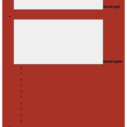
Категорії
Автосервіс
Категории
Моторна група
Ходова частина
Спецінструмент Mercedes & Bmw
Спецінструмент VW & Audi
Електрообладнання
Правка кузова
Інструмент для вантажівок
Гідравлічний інструмент
Інструмент загального призначення
Пневматичний інструмент
Автоінструмент