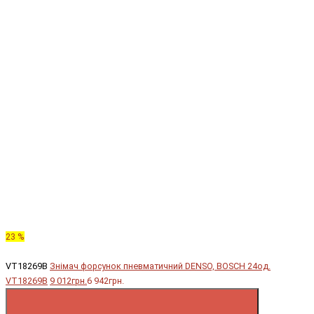
23 %
VT18269B
Знімач форсунок пневматичний DENSO, BOSCH 24од.
VT18269B
9 012грн.
6 942грн.