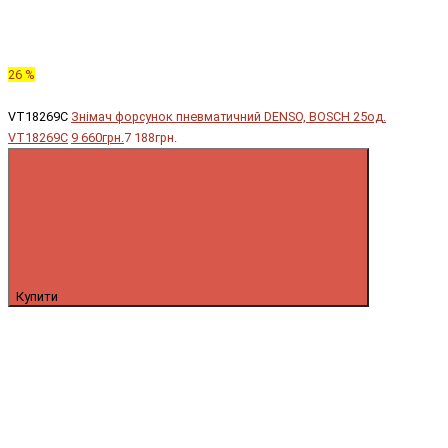
26 %
VT18269C
Знімач форсунок пневматичний DENSO, BOSCH 25од.
VT18269C
9 660грн.
7 188грн.
Купити