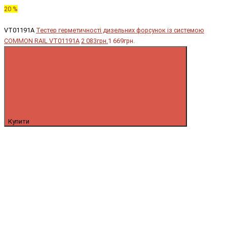
20 %
VT01191A
Тестер герметичності дизельних форсунок із системою
COMMON RAIL VT01191A
2 083грн.
1 669грн.
Купити