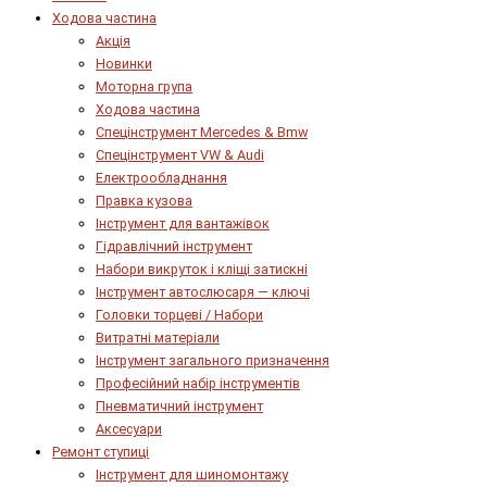
Ходова частина
Акція
Новинки
Моторна група
Ходова частина
Спецінструмент Mercedes & Bmw
Спецінструмент VW & Audi
Електрообладнання
Правка кузова
Інструмент для вантажівок
Гідравлічний інструмент
Набори викруток і кліщі затискні
Інструмент автослюсаря — ключі
Головки торцеві / Набори
Витратні матеріали
Інструмент загального призначення
Професійний набір інструментів
Пневматичний інструмент
Аксесуари
Ремонт ступиці
Інструмент для шиномонтажу