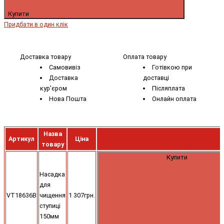
Купити
Придбати в один клік
Доставка товару
Оплата товару
Самовивіз
Готівкою при
Доставка
доставці
кур'єром
Післяплата
Нова Пошта
Онлайн оплата
Назва
Артикул
Ціна
товару
Купити
Насадка
для
VT18636B
чищення
1 307грн.
ступиці
150мм