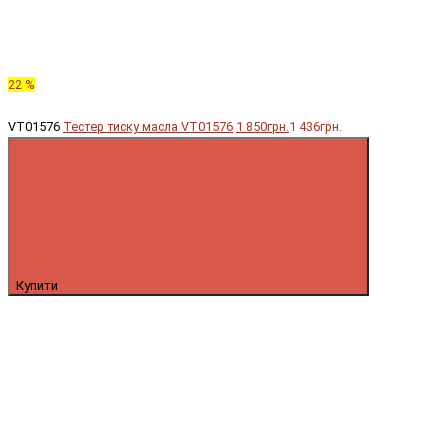
22 %
VT01576
Тестер тиску масла VT01576
1 850грн.
1 436грн.
Купити