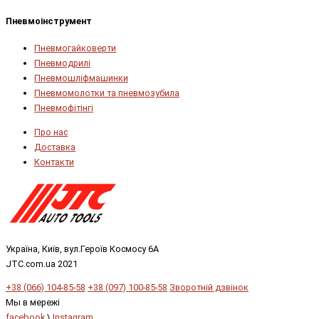
Пневмоінструмент
Пневмогайковерти
Пневмодрилі
Пневмошліфмашинки
Пневмомолотки та пневмозубила
Пневмофітінгі
Про нас
Доставка
Контакти
Україна, Київ, вул.Героїв Космосу 6А
JTC.com.ua 2021
+38 (066) 104-85-58
+38 (097) 100-85-58
Зворотній дзвінок
Мы в мережі
facebook
\
Instagram