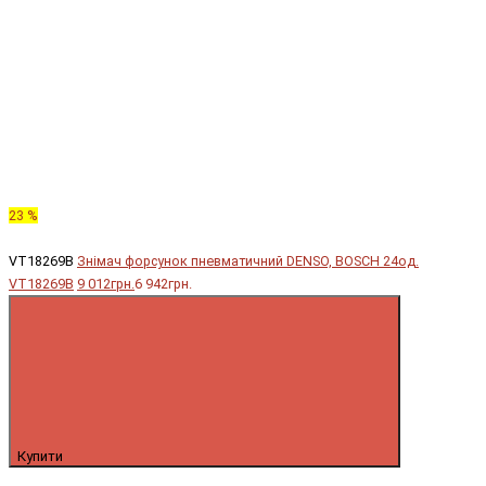
23 %
VT18269B
Знімач форсунок пневматичний DENSO, BOSCH 24од.
VT18269B
9 012грн.
6 942грн.
Купити