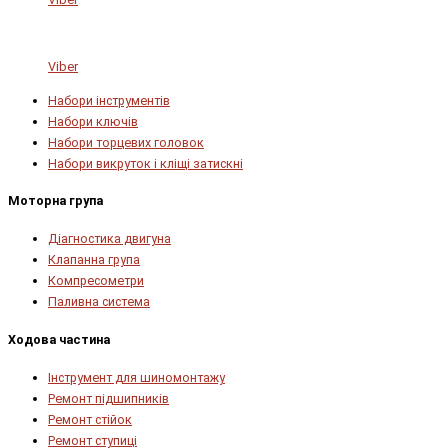
Viber
Набори інструментів
Набори ключів
Набори торцевих головок
Набори викруток і кліщі затискні
Моторна група
Діагностика двигуна
Клапанна група
Компресометри
Паливна система
Ходова частина
Інструмент для шиномонтажу
Ремонт підшипників
Ремонт стійок
Ремонт ступиці