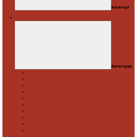
Категорії
Автосервіс
Категории
Моторна група
Ходова частина
Спецінструмент Mercedes & Bmw
Спецінструмент VW & Audi
Електрообладнання
Правка кузова
Інструмент для вантажівок
Гідравлічний інструмент
Інструмент загального призначення
Пневматичний інструмент
Автоінструмент