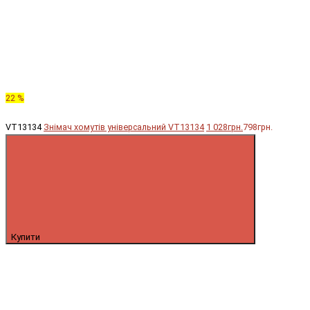
22 %
VT13134
Знімач хомутів універсальний VT13134
1 028грн.
798грн.
Купити