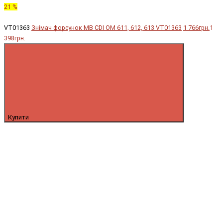
21 %
VT01363
Знімач форсунок MB CDI OM 611, 612, 613 VT01363
1 766грн.
1
398грн.
Купити