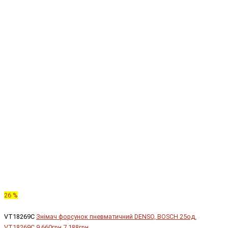
26 %
VT18269C
Знімач форсунок пневматичний DENSO, BOSCH 25од.
VT18269C
9 660грн.
7 188грн.