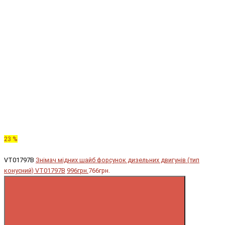
23 %
VT01797B
Знімач мідних шайб форсунок дизельних двигунів (тип
конусний) VT01797B
996грн.
766грн.