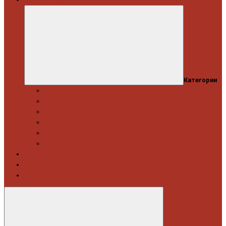
Категории
Професійний набір інструментів
Головки торцеві / Набори
Інструмент автослюсаря — ключі
Набори викруток і кліщі затискні
Біти, набори біт
Візки інструментальні і ложементи
Витратні матеріали
Акція
Новинки