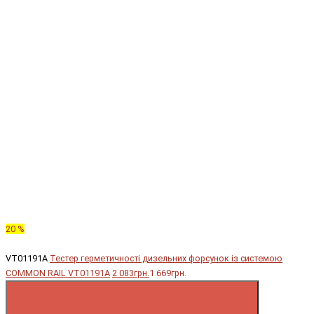
20 %
VT01191A
Тестер герметичності дизельних форсунок із системою
COMMON RAIL VT01191A
2 083грн.
1 669грн.