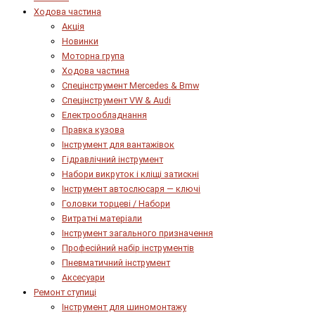
Ходова частина
Акція
Новинки
Моторна група
Ходова частина
Спецінструмент Mercedes & Bmw
Спецінструмент VW & Audi
Електрообладнання
Правка кузова
Інструмент для вантажівок
Гідравлічний інструмент
Набори викруток і кліщі затискні
Інструмент автослюсаря — ключі
Головки торцеві / Набори
Витратні матеріали
Інструмент загального призначення
Професійний набір інструментів
Пневматичний інструмент
Аксесуари
Ремонт ступиці
Інструмент для шиномонтажу