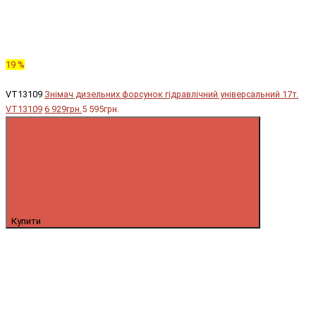
19 %
VT13109
Знімач дизельних форсунок гідравлічний універсальний 17т.
VT13109
6 929грн.
5 595грн.
Купити