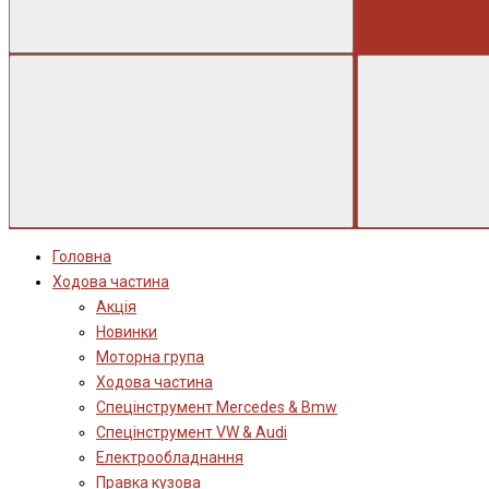
Головна
Ходова частина
Акція
Новинки
Моторна група
Ходова частина
Спецінструмент Mercedes & Bmw
Спецінструмент VW & Audi
Електрообладнання
Правка кузова