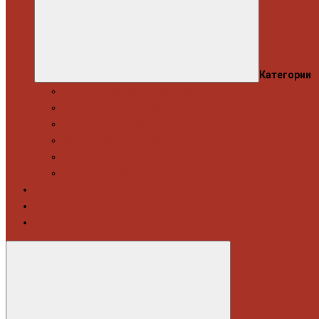
Категории
Професійний набір інструментів
Головки торцеві / Набори
Інструмент автослюсаря — ключі
Набори викруток і кліщі затискні
Біти, набори біт
Візки інструментальні і ложементи
Витратні матеріали
Акція
Новинки