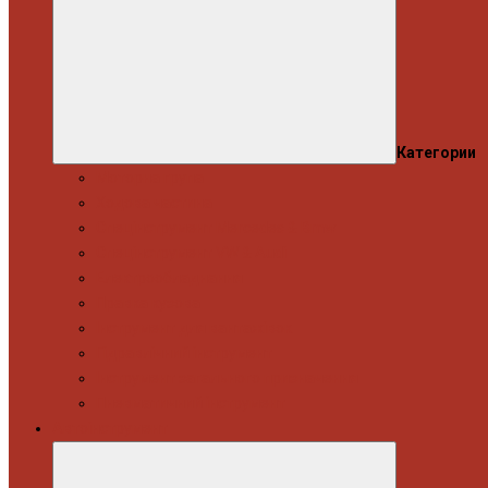
Категории
Моторна група
Ходова частина
Спецінструмент Mercedes & Bmw
Спецінструмент VW & Audi
Електрообладнання
Правка кузова
Інструмент для вантажівок
Гідравлічний інструмент
Інструмент загального призначення
Пневматичний інструмент
Автоінструмент