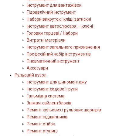
Інструмент для вантажівок
Гідравлічний інструмент
Набори викруток і кліщі затискні
Інструмент автослюсаря — ключі
Головки торцеві / Набори
Витратні матеріали
Інструмент загального призначення
Професійний набір інструментів
Пневматичний інструмент
Аксесуари
Рульовий вузол
Інструмент для шиномонтажу
Інструмент ходової групи
Гальмівна система
Знімачі сайлентблоків
Ремонт кульових і рульових шарнірів
Ремонт підшипників
Ремонт стійок
Ремонт ступиці