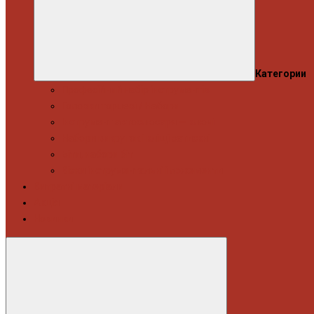
Категории
Професійний набір інструментів
Головки торцеві / Набори
Інструмент автослюсаря — ключі
Набори викруток і кліщі затискні
Біти, набори біт
Візки інструментальні і ложементи
Витратні матеріали
Акція
Новинки