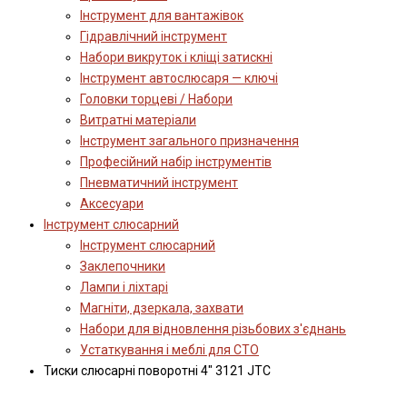
Інструмент для вантажівок
Гідравлічний інструмент
Набори викруток і кліщі затискні
Інструмент автослюсаря — ключі
Головки торцеві / Набори
Витратні матеріали
Інструмент загального призначення
Професійний набір інструментів
Пневматичний інструмент
Аксесуари
Інструмент слюсарний
Інструмент слюсарний
Заклепочники
Лампи і ліхтарі
Магніти, дзеркала, захвати
Набори для відновлення різьбових з'єднань
Устаткування і меблі для СТО
Тиски слюсарні поворотні 4" 3121 JTC