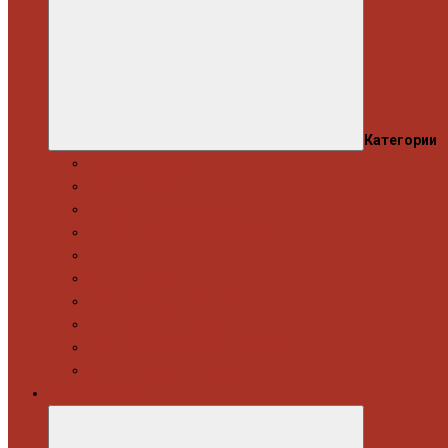
Категории
Моторна група
Ходова частина
Спецінструмент Mercedes & Bmw
Спецінструмент VW & Audi
Електрообладнання
Правка кузова
Інструмент для вантажівок
Гідравлічний інструмент
Інструмент загального призначення
Пневматичний інструмент
Автоінструмент