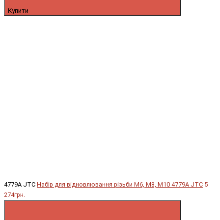
Купити
4779A JTC
Набір для відновлювання різьби М6, М8, М10 4779A JTC
5
274грн.