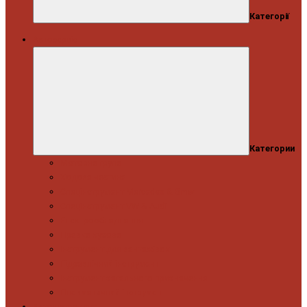
Категорії
Автосервіс
Категории
Моторна група
Ходова частина
Спецінструмент Mercedes & Bmw
Спецінструмент VW & Audi
Електрообладнання
Правка кузова
Інструмент для вантажівок
Гідравлічний інструмент
Інструмент загального призначення
Пневматичний інструмент
Автоінструмент