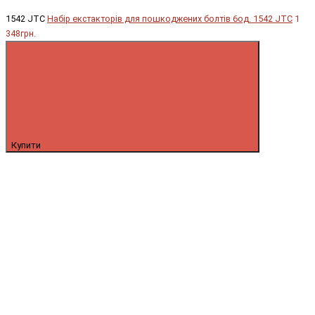
1542 JTC
Набір екстакторів для пошкоджених болтів 6од. 1542 JTC
1
348грн.
Купити