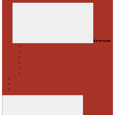
Категории
Професійний набір інструментів
Головки торцеві / Набори
Інструмент автослюсаря — ключі
Набори викруток і кліщі затискні
Біти, набори біт
Візки інструментальні і ложементи
Витратні матеріали
Акція
Новинки