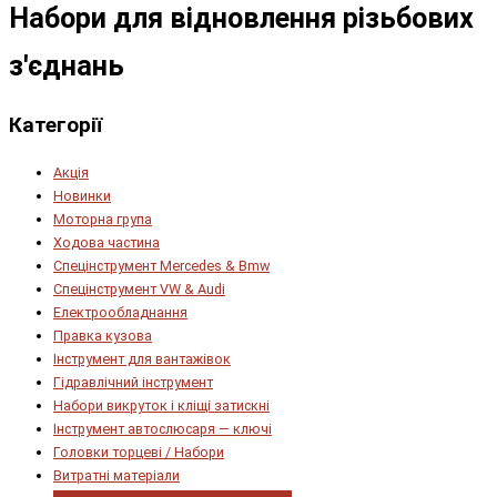
Набори для відновлення різьбових
з'єднань
Категорії
Акція
Новинки
Моторна група
Ходова частина
Спецінструмент Mercedes & Bmw
Спецінструмент VW & Audi
Електрообладнання
Правка кузова
Інструмент для вантажівок
Гідравлічний інструмент
Набори викруток і кліщі затискні
Інструмент автослюсаря — ключі
Головки торцеві / Набори
Витратні матеріали