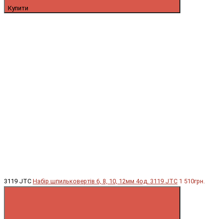
Купити
3119 JTC
Набір шпильковертів 6, 8, 10, 12мм 4од. 3119 JTC
1 510грн.