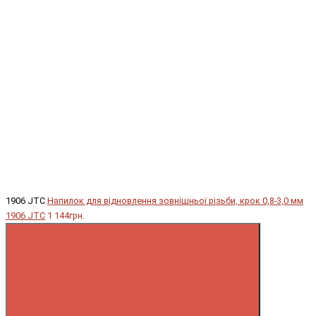
1906 JTC
Напилок для відновлення зовнішньої різьби, крок 0,8-3,0 мм
1906 JTC
1 144грн.