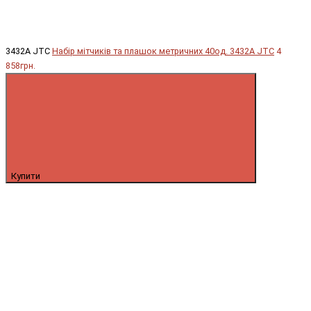
3432A JTC
Набір мітчиків та плашок метричних 40од. 3432A JTC
4
858грн.
Купити