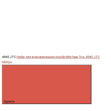
4945 JTC
Набір для відновлювання різьби М6х1мм 7од. 4945 JTC
662грн.
Купити