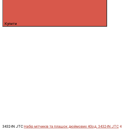
Купити
3432-IN JTC
Набір мітчиків та плашок дюймових 40од. 3432-IN JTC
4