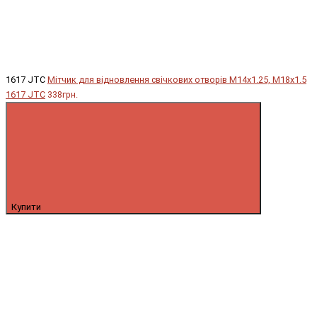
1617 JTC
Мітчик для відновлення свічкових отворів М14х1.25, М18х1.5
1617 JTC
338грн.
Купити