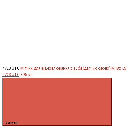
4723 JTC
Мітчик для відновлювання різьби (датчик кисню) М18х1.5
4723 JTC
396грн.
Купити