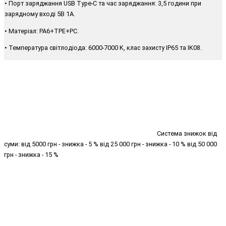
• Порт заряджання USB Type-C та час заряджання: 3,5 години при
зарядному вході 5В 1А.
• Матеріал: PA6+TPE+PC.
• Температура світлодіода: 6000-7000 K, клас захисту IP65 та IK08.
Система знижок від
суми: від 5000 грн - знижка - 5 % від 25 000 грн - знижка - 10 % від 50 000
грн - знижка - 15 %