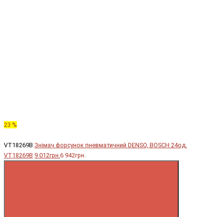
23 %
VT18269B
Знімач форсунок пневматичний DENSO, BOSCH 24од.
VT18269B
9 012грн.
6 942грн.