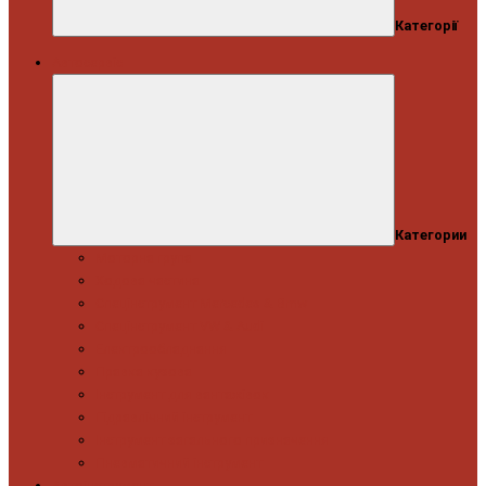
Категорії
Автосервіс
Категории
Моторна група
Ходова частина
Спецінструмент Mercedes & Bmw
Спецінструмент VW & Audi
Електрообладнання
Правка кузова
Інструмент для вантажівок
Гідравлічний інструмент
Інструмент загального призначення
Пневматичний інструмент
Автоінструмент