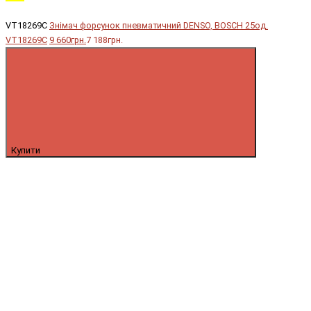
VT18269C
Знімач форсунок пневматичний DENSO, BOSCH 25од.
VT18269C
9 660грн.
7 188грн.
Купити