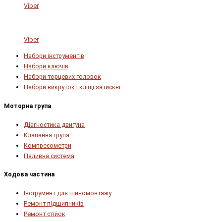
Viber
Viber
Набори інструментів
Набори ключів
Набори торцевих головок
Набори викруток і кліщі затискні
Моторна група
Діагностика двигуна
Клапанна група
Компресометри
Паливна система
Ходова частина
Інструмент для шиномонтажу
Ремонт підшипників
Ремонт стійок