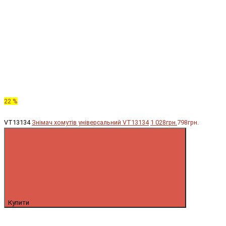
22 %
VT13134
Знімач хомутів універсальний VT13134
1 028грн.
798грн.
Купити