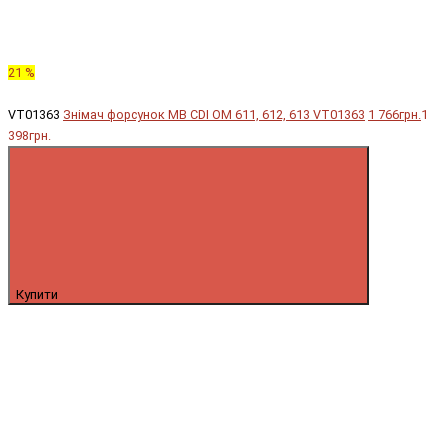
21 %
VT01363
Знімач форсунок MB CDI OM 611, 612, 613 VT01363
1 766грн.
1
398грн.
Купити