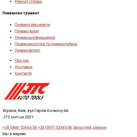
Ремонт ступиці
Пневмоінструмент
Пневмогайковерти
Пневмодрилі
Пневмошліфмашинки
Пневмомолотки та пневмозубила
Пневмофітінгі
Про нас
Доставка
Контакти
Україна, Київ, вул.Героїв Космосу 6А
JTC.com.ua 2021
+38 (066) 104-85-58
+38 (097) 100-85-58
Зворотній дзвінок
Мы в мережі