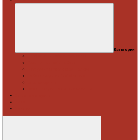
Категории
Професійний набір інструментів
Головки торцеві / Набори
Інструмент автослюсаря — ключі
Набори викруток і кліщі затискні
Біти, набори біт
Візки інструментальні і ложементи
Витратні матеріали
Акція
Новинки