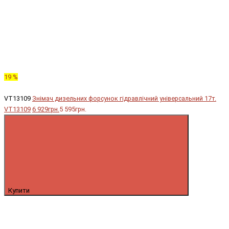
19 %
VT13109
Знімач дизельних форсунок гідравлічний універсальний 17т.
VT13109
6 929грн.
5 595грн.
Купити