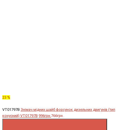
23 %
VT01797B
Знімач мідних шайб форсунок дизельних двигунів (тип
конусний) VT01797B
996грн.
766грн.