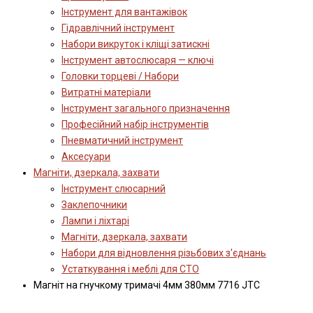
Інструмент для вантажівок
Гідравлічний інструмент
Набори викруток і кліщі затискні
Інструмент автослюсаря — ключі
Головки торцеві / Набори
Витратні матеріали
Інструмент загального призначення
Професійний набір інструментів
Пневматичний інструмент
Аксесуари
Магніти, дзеркала, захвати
Інструмент слюсарний
Заклепочники
Лампи і ліхтарі
Магніти, дзеркала, захвати
Набори для відновлення різьбових з'єднань
Устаткування і меблі для СТО
Магніт на гнучкому тримачі 4мм 380мм 7716 JTC