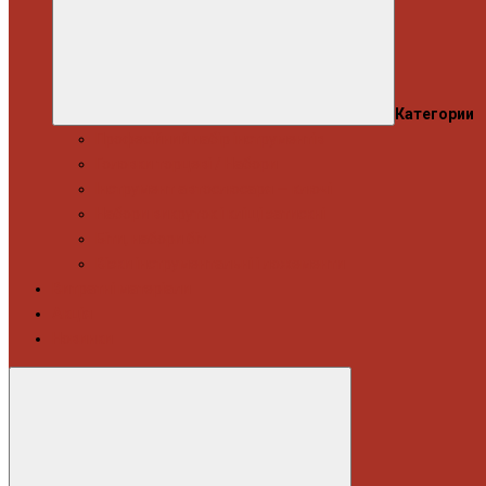
Категории
Професійний набір інструментів
Головки торцеві / Набори
Інструмент автослюсаря — ключі
Набори викруток і кліщі затискні
Біти, набори біт
Візки інструментальні і ложементи
Витратні матеріали
Акція
Новинки