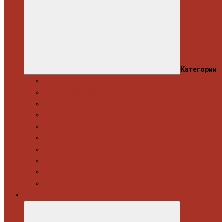
Категории
Моторна група
Ходова частина
Спецінструмент Mercedes & Bmw
Спецінструмент VW & Audi
Електрообладнання
Правка кузова
Інструмент для вантажівок
Гідравлічний інструмент
Інструмент загального призначення
Пневматичний інструмент
Автоінструмент