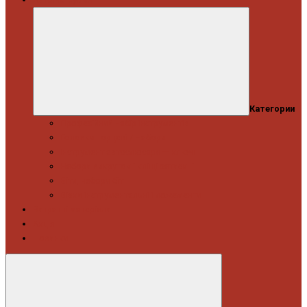
Категории
Професійний набір інструментів
Головки торцеві / Набори
Інструмент автослюсаря — ключі
Набори викруток і кліщі затискні
Біти, набори біт
Візки інструментальні і ложементи
Витратні матеріали
Акція
Новинки