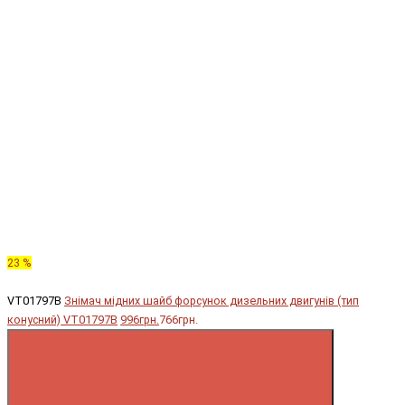
23 %
VT01797B
Знімач мідних шайб форсунок дизельних двигунів (тип
конусний) VT01797B
996грн.
766грн.