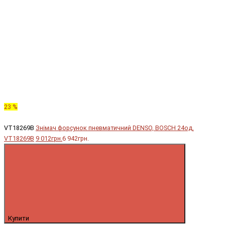
23 %
VT18269B
Знімач форсунок пневматичний DENSO, BOSCH 24од.
VT18269B
9 012грн.
6 942грн.
Купити