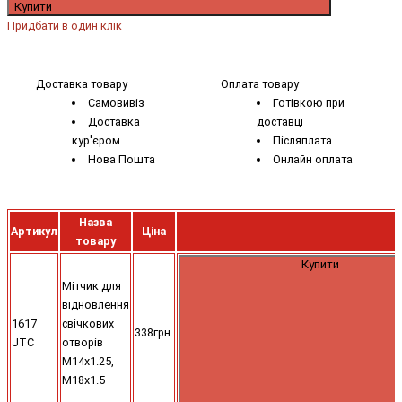
Купити
Придбати в один клік
Доставка товару
Оплата товару
Самовивіз
Готівкою при
Доставка
доставці
кур'єром
Післяплата
Нова Пошта
Онлайн оплата
Назва
Артикул
Ціна
товару
Купити
Мітчик для
відновлення
1617
свічкових
338грн.
JTC
отворів
М14х1.25,
М18х1.5