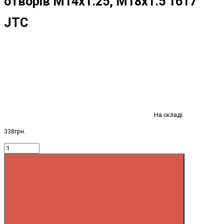
отворів М14х1.25, М18х1.5 1617
JTC
На складі
338грн.