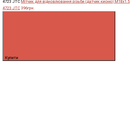
4723 JTC
Мітчик для відновлювання різьби (датчик кисню) М18х1.5
4723 JTC
396грн.
Купити