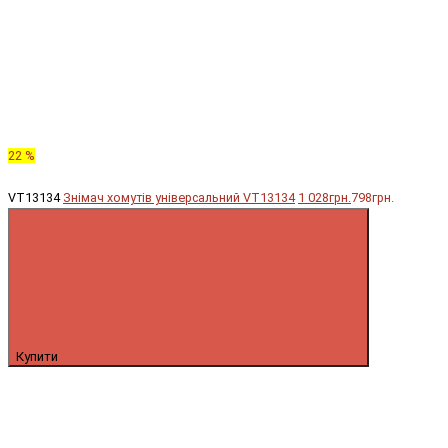
22 %
VT13134
Знімач хомутів універсальний VT13134
1 028грн.
798грн.
Купити