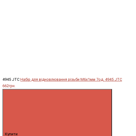
4945 JTC
Набір для відновлювання різьби М6х1мм 7од. 4945 JTC
662грн.
Купити