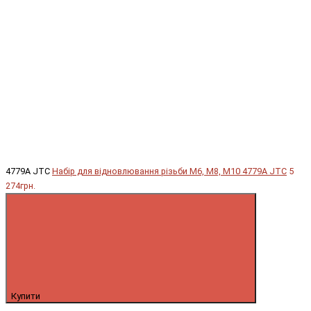
4779A JTC
Набір для відновлювання різьби М6, М8, М10 4779A JTC
5
274грн.
Купити