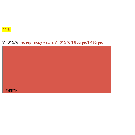
22 %
VT01576
Тестер тиску масла VT01576
1 850грн.
1 436грн.
Купити