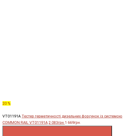
20 %
VT01191A
Тестер герметичності дизельних форсунок із системою
COMMON RAIL VT01191A
2 083грн.
1 669грн.