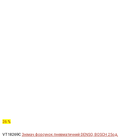
26 %
VT18269C
Знімач форсунок пневматичний DENSO, BOSCH 25од.