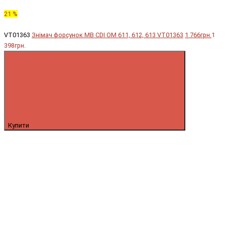
21 %
VT01363
Знімач форсунок MB CDI OM 611, 612, 613 VT01363
1 766грн.
1
398грн.
Купити