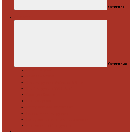
Категорії
Автосервіс
Категории
Моторна група
Ходова частина
Спецінструмент Mercedes & Bmw
Спецінструмент VW & Audi
Електрообладнання
Правка кузова
Інструмент для вантажівок
Гідравлічний інструмент
Інструмент загального призначення
Пневматичний інструмент
Автоінструмент