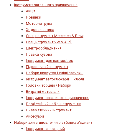
Інструмент загального призначення
Акція
Новинки
Моторна група
Ходова частина
Спецінструмент Mercedes & Bmw
Спецінструмент VW & Audi
Електрообладнання
Правка кузова
Інструмент для вантажівок
Гідравлічний інструмент
Набори викруток і кліщі затискні
Інструмент автослюсаря — ключі
Головки торцеві / Набори
Витратні матеріали
Інструмент загального призначення
Професійний набір інструментів
Пневматичний інструмент
Аксесуари
Набори для відновлення різьбових з'єднань
Інструмент слюсарний