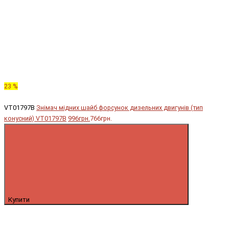
23 %
VT01797B
Знімач мідних шайб форсунок дизельних двигунів (тип
конусний) VT01797B
996грн.
766грн.
Купити