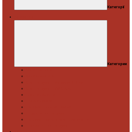
Категорії
Автосервіс
Категории
Моторна група
Ходова частина
Спецінструмент Mercedes & Bmw
Спецінструмент VW & Audi
Електрообладнання
Правка кузова
Інструмент для вантажівок
Гідравлічний інструмент
Інструмент загального призначення
Пневматичний інструмент
Автоінструмент