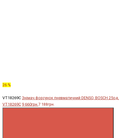
26 %
VT18269C
Знімач форсунок пневматичний DENSO, BOSCH 25од.
VT18269C
9 660грн.
7 188грн.