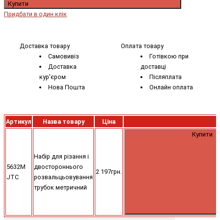
Купити
Придбати в один клік
Доставка товару
Оплата товару
Самовивіз
Готівкою при
Доставка
доставці
кур'єром
Післяплата
Нова Пошта
Онлайн оплата
Артикул
Назва товару
Ціна
Купити
Набір для різання і
5632M
двостороннього
2 197грн.
JTC
розвальцьовування
трубок метричний