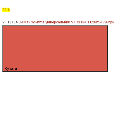
22 %
VT13134
Знімач хомутів універсальний VT13134
1 028грн.
798грн.
Купити