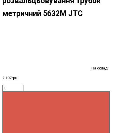
розвальцьовування трубок
метричний 5632M JTC
На складі
2 197грн.