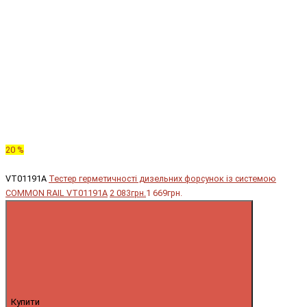
20 %
VT01191A
Тестер герметичності дизельних форсунок із системою
COMMON RAIL VT01191A
2 083грн.
1 669грн.
Купити