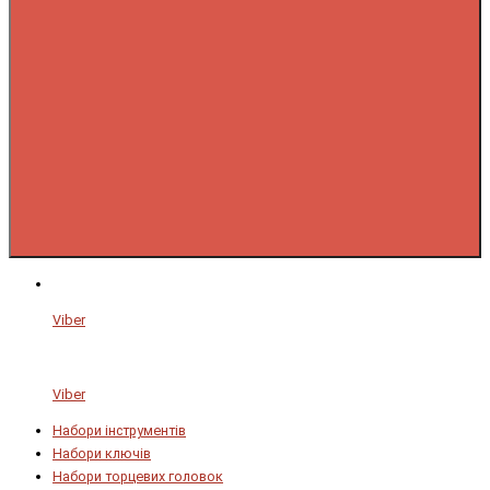
Viber
Viber
Набори інструментів
Набори ключів
Набори торцевих головок