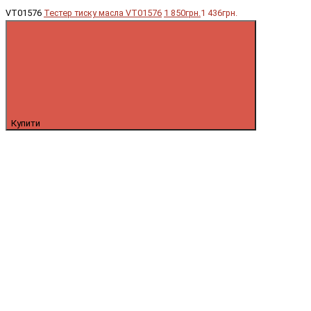
VT01576
Тестер тиску масла VT01576
1 850грн.
1 436грн.
Купити