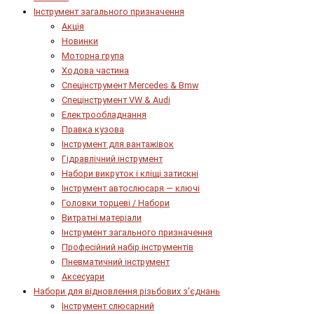
Інструмент загального призначення
Акція
Новинки
Моторна група
Ходова частина
Спецінструмент Mercedes & Bmw
Спецінструмент VW & Audi
Електрообладнання
Правка кузова
Інструмент для вантажівок
Гідравлічний інструмент
Набори викруток і кліщі затискні
Інструмент автослюсаря — ключі
Головки торцеві / Набори
Витратні матеріали
Інструмент загального призначення
Професійний набір інструментів
Пневматичний інструмент
Аксесуари
Набори для відновлення різьбових з'єднань
Інструмент слюсарний