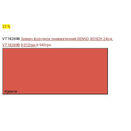
23 %
VT18269B
Знімач форсунок пневматичний DENSO, BOSCH 24од.
VT18269B
9 012грн.
6 942грн.
Купити