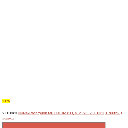
21 %
VT01363
Знімач форсунок MB CDI OM 611, 612, 613 VT01363
1 766грн.
1
398грн.