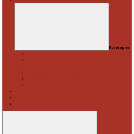
Категории
Професійний набір інструментів
Головки торцеві / Набори
Інструмент автослюсаря — ключі
Набори викруток і кліщі затискні
Біти, набори біт
Візки інструментальні і ложементи
Витратні матеріали
Акція
Новинки