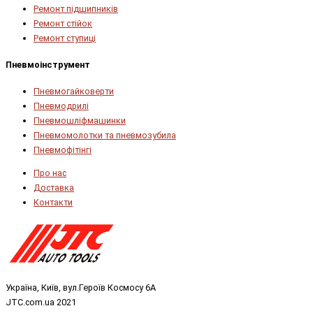
Ремонт підшипників
Ремонт стійок
Ремонт ступиці
Пневмоінструмент
Пневмогайковерти
Пневмодрилі
Пневмошліфмашинки
Пневмомолотки та пневмозубила
Пневмофітінгі
Про нас
Доставка
Контакти
Україна, Київ, вул.Героїв Космосу 6А
JTC.com.ua 2021