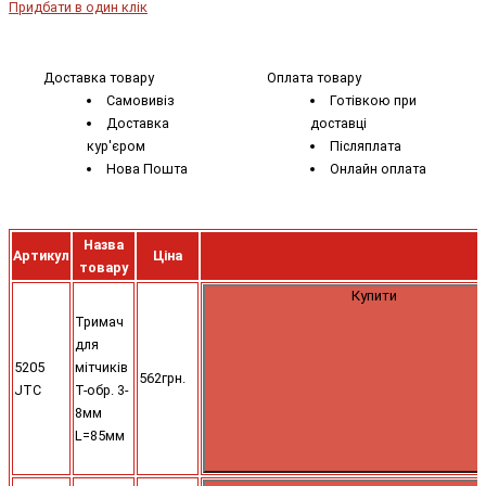
Придбати в один клік
Доставка товару
Оплата товару
Самовивіз
Готівкою при
Доставка
доставці
кур'єром
Післяплата
Нова Пошта
Онлайн оплата
Назва
Артикул
Ціна
товару
Купити
Тримач
для
5205
мітчиків
562грн.
JTC
Т-обр. 3-
8мм
L=85мм