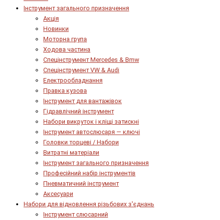
Інструмент загального призначення
Акція
Новинки
Моторна група
Ходова частина
Спецінструмент Mercedes & Bmw
Спецінструмент VW & Audi
Електрообладнання
Правка кузова
Інструмент для вантажівок
Гідравлічний інструмент
Набори викруток і кліщі затискні
Інструмент автослюсаря — ключі
Головки торцеві / Набори
Витратні матеріали
Інструмент загального призначення
Професійний набір інструментів
Пневматичний інструмент
Аксесуари
Набори для відновлення різьбових з'єднань
Інструмент слюсарний