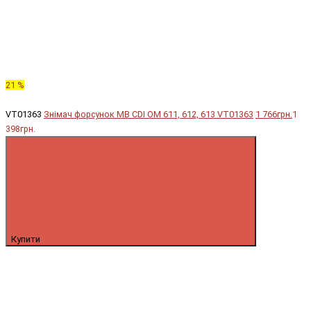
21 %
VT01363
Знімач форсунок MB CDI OM 611, 612, 613 VT01363
1 766грн.
1
398грн.
Купити