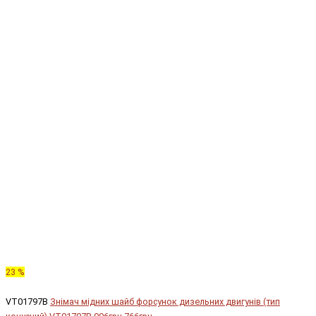
23 %
VT01797B
Знімач мідних шайб форсунок дизельних двигунів (тип