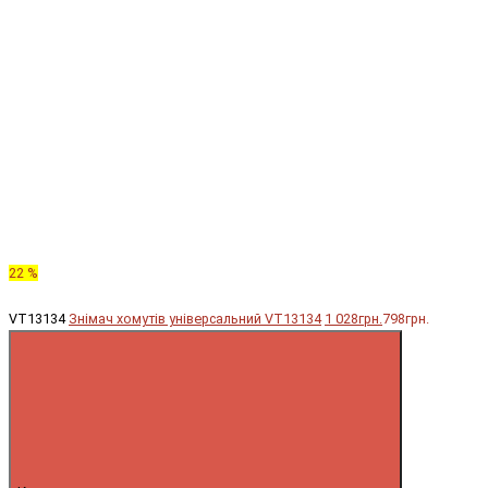
22 %
VT13134
Знімач хомутів універсальний VT13134
1 028грн.
798грн.