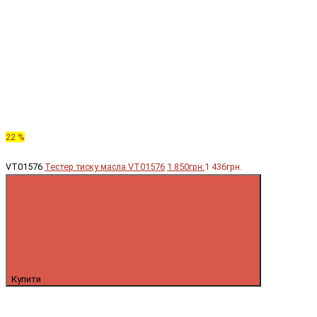
22 %
VT01576
Тестер тиску масла VT01576
1 850грн.
1 436грн.
Купити