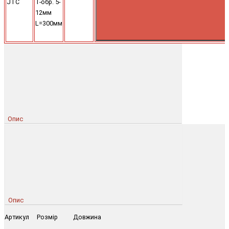
JTC
Т-обр. 5-
12мм
L=300мм
Опис
Опис
Артикул Розмір Довжина