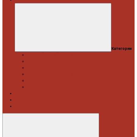
Категории
Професійний набір інструментів
Головки торцеві / Набори
Інструмент автослюсаря — ключі
Набори викруток і кліщі затискні
Біти, набори біт
Візки інструментальні і ложементи
Витратні матеріали
Акція
Новинки