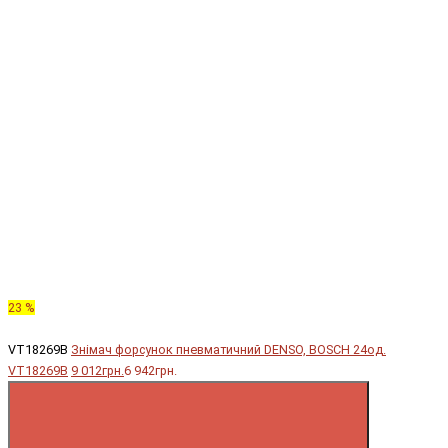
23 %
VT18269B
Знімач форсунок пневматичний DENSO, BOSCH 24од.
VT18269B
9 012грн.
6 942грн.