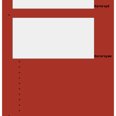
Категорії
Автосервіс
Категории
Моторна група
Ходова частина
Спецінструмент Mercedes & Bmw
Спецінструмент VW & Audi
Електрообладнання
Правка кузова
Інструмент для вантажівок
Гідравлічний інструмент
Інструмент загального призначення
Пневматичний інструмент
Автоінструмент