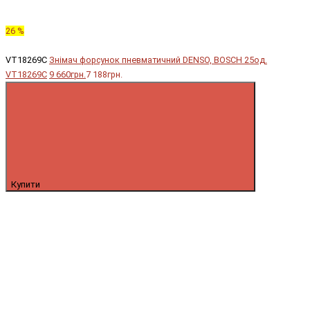
26 %
VT18269C
Знімач форсунок пневматичний DENSO, BOSCH 25од.
VT18269C
9 660грн.
7 188грн.
Купити