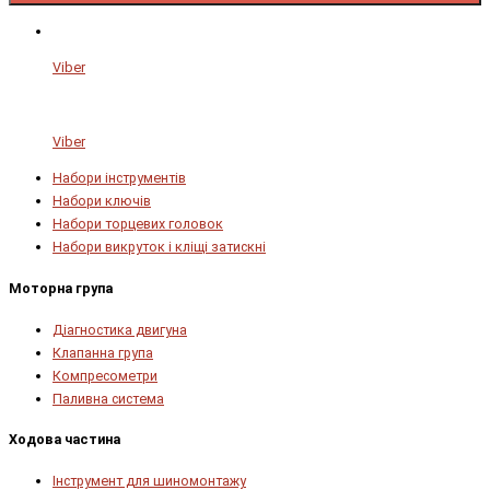
Viber
Viber
Набори інструментів
Набори ключів
Набори торцевих головок
Набори викруток і кліщі затискні
Моторна група
Діагностика двигуна
Клапанна група
Компресометри
Паливна система
Ходова частина
Інструмент для шиномонтажу