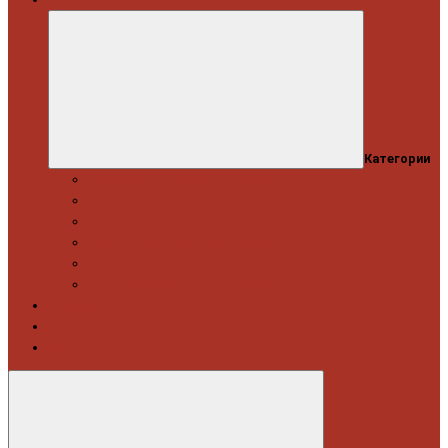
Категории
Професійний набір інструментів
Головки торцеві / Набори
Інструмент автослюсаря — ключі
Набори викруток і кліщі затискні
Біти, набори біт
Візки інструментальні і ложементи
Витратні матеріали
Акція
Новинки