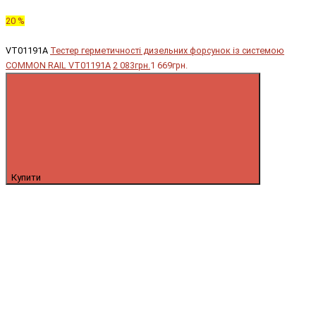
20 %
VT01191A
Тестер герметичності дизельних форсунок із системою
COMMON RAIL VT01191A
2 083грн.
1 669грн.
Купити