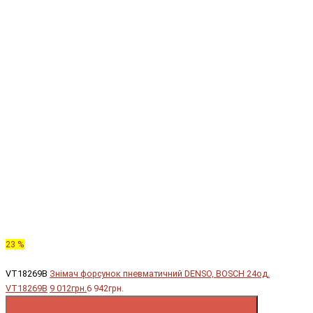
23 %
VT18269B
Знімач форсунок пневматичний DENSO, BOSCH 24од.
VT18269B
9 012грн.
6 942грн.