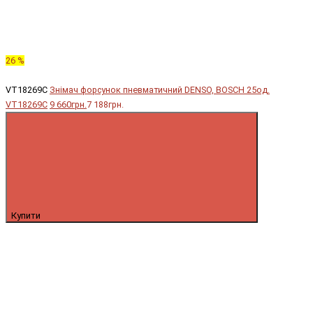
26 %
VT18269C
Знімач форсунок пневматичний DENSO, BOSCH 25од.
VT18269C
9 660грн.
7 188грн.
Купити