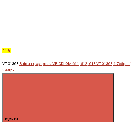
21 %
VT01363
Знімач форсунок MB CDI OM 611, 612, 613 VT01363
1 766грн.
1
398грн.
Купити