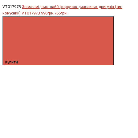
VT01797B
Знімач мідних шайб форсунок дизельних двигунів (тип
конусний) VT01797B
996грн.
766грн.
Купити