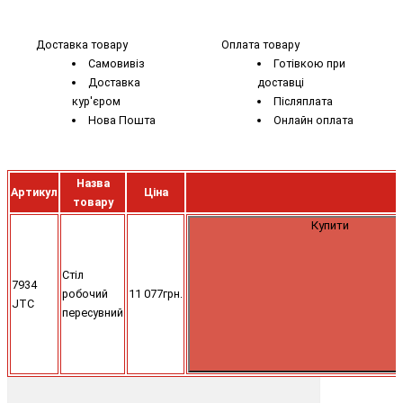
Доставка товару
Оплата товару
Самовивіз
Готівкою при
Доставка
доставці
кур'єром
Післяплата
Нова Пошта
Онлайн оплата
Назва
Артикул
Ціна
товару
Купити
Стіл
7934
робочий
11 077грн.
JTC
пересувний