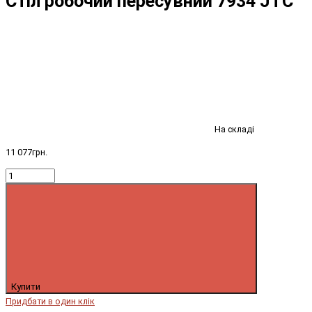
Стіл робочий пересувний 7934 JTC
На складі
11 077грн.
Купити
Придбати в один клік