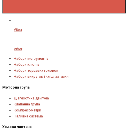
Viber
Viber
Набори інструментів
Набори ключів
Набори торцевих головок
Набори викруток і кліщі затискні
Моторна група
Діагностика двигуна
Клапанна група
Компресометри
Паливна система
Ходова частина