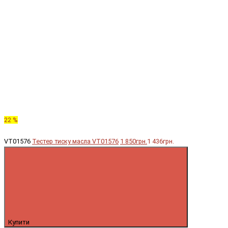
22 %
VT01576
Тестер тиску масла VT01576
1 850грн.
1 436грн.
Купити