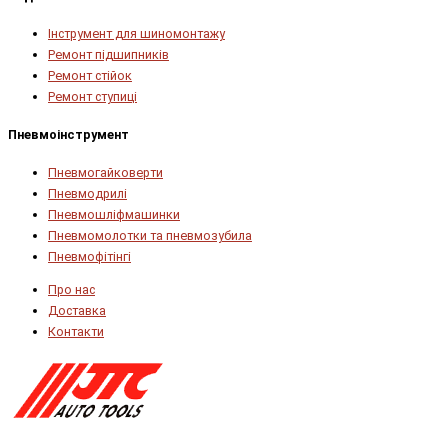
Інструмент для шиномонтажу
Ремонт підшипників
Ремонт стійок
Ремонт ступиці
Пневмоінструмент
Пневмогайковерти
Пневмодрилі
Пневмошліфмашинки
Пневмомолотки та пневмозубила
Пневмофітінгі
Про нас
Доставка
Контакти