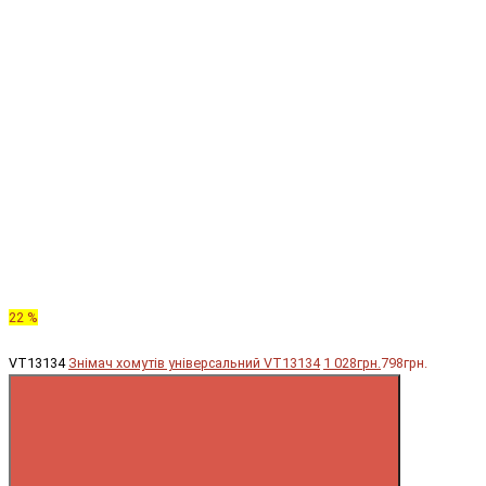
22 %
VT13134
Знімач хомутів універсальний VT13134
1 028грн.
798грн.