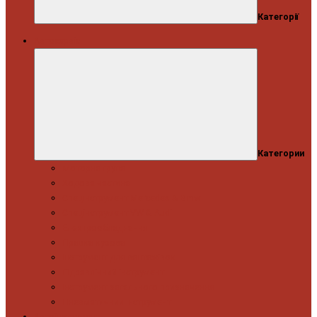
Категорії
Автосервіс
Категории
Моторна група
Ходова частина
Спецінструмент Mercedes & Bmw
Спецінструмент VW & Audi
Електрообладнання
Правка кузова
Інструмент для вантажівок
Гідравлічний інструмент
Інструмент загального призначення
Пневматичний інструмент
Автоінструмент