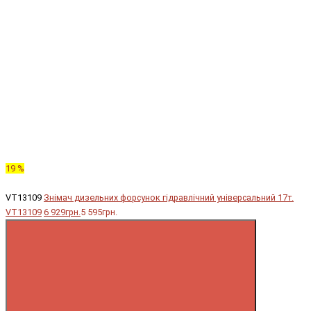
19 %
VT13109
Знімач дизельних форсунок гідравлічний універсальний 17т.
VT13109
6 929грн.
5 595грн.